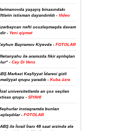
Nərimanovda yaşayış binasındakı
iftlərin istismarı dayandırıldı -
Video
Azərbaycan nefti ucuzlaşmaqda davam
dir -
Yeni qiymət
Ceyhun Bayramov Kiyevdə -
FOTOLAR
Netanyahu ilə aramızda fikir ayrılıqları
lur“ -
Cey Di Vens
BŞ Mərkəzi Kəşfiyyat İdarəsi gizli
əməliyyat qrupu yaradıb -
Kuba üzrə
zəl universitetlərdə ən çox seçilən
xtisas qrupu -
SİYAHI
Məşhurlar instaqramda bunları
aylaşdılar -
FOTOLAR
ABŞ ilə İsrail İranı 48 saat ərzində ələ