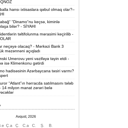
OQNOZ
“Wildberries” anbar tutumunun üçdə
balla hansı ixtisaslara qəbul olmaq olar?–
irini itirib -
21-ci hücum
AHI
abağ“ “Dinamo“nu keçsə, kiminlə
“Sea Breeze“də mənzil qiymətləri necə
ılaşa bilər? - SİYAHI
əyişir? -
Qiymətlər
identlərin təltifolunma mərasimi keçirilib -
OLAR
Bakıda ticarət mərkəzində FACİƏ:
liftin
ar neçəyə olacaq? - Mərkəzi Bank 3
şaxtasına düşüb öldü
ük məzənnəni açıqladı
nski Umerovu yeni vəzifəyə təyin etdi -
Pentaqondan kritik addım:
Rusiya və
nə isə Klimenkonu gətirdi
inə qarşı yeni plan
ino hadisəsinin Azərbaycana təsiri varmı?
spert
axçıvan Şəhər Poliklinikasında tibbi
rayış 60-80 manata satılır? -
VİDEO
uror “Atlant”ın hərracda satılmasını tələb
 - 14 milyon manat zərəri belə
əcəklər
olleclərdə ən yüksək təhsil haqqı
lan ixtisaslar -
SİYAHI
V
"Yəhudi David Seliverstov" Kazım
bbasov çıxdı! -
Bir dələduzla bağlı
Avqust, 2026
SENSASİON detallar
.e
Ç.a
Ç.
C.a
C.
Ş.
B.