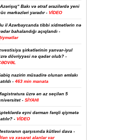
Azərişıq“ Bakı və ətraf ərazilərdə yeni
üc mərkəzləri yaradır -
VİDEO
u il Azərbaycanda tibbi xidmətlərin nə
ədər bahalandığı açıqlandı -
Qiymətlər
nvestisiya şirkətlərinin yanvar-iyul
zrə dövriyyəsi nə qədər olub? -
CƏDVƏL
Sabiq nazirin müsadirə olunan əmlakı
atıldı -
463 min manata
agistratura üzrə ən az seçilən 5
niversitet -
SİYAHI
pteklərdə eyni dərman fərqli qiymətə
atılır? -
VİDEO
estoranın qarşısında kütləvi dava -
lən və xəsarət alanlar var