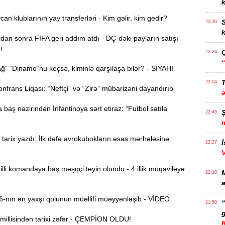
k
n klublarının yay transferləri - Kim gəlir, kim gedir?
S
23:39
k
dan sonra FIFA geri addım atdı - DÇ-dəki payların satışı
i
23:24
“ “Dinamo“nu keçsə, kiminlə qarşılaşa bilər? - SİYAHI
T
23:04
rans Liqası: “Neftçi” və “Zirə” mübarizəni dayandırıb
 baş nazirindən İnfantinoya sərt etiraz: “Futbol satıla
22:45
arix yazdı: İlk dəfə avrokubokların əsas mərhələsinə
İ
22:27
li komandaya baş məşqçi təyin olundu - 4 illik müqaviləyə
22:10
a
nın ən yaxşı qolunun müəllifi müəyyənləşib - VİDEO
21:50
g
millisindən tarixi zəfər - ÇEMPİON OLDU!