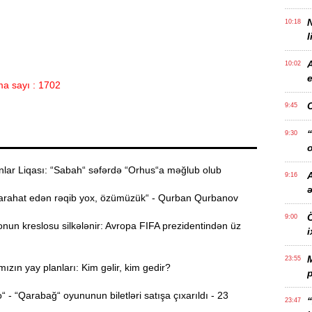
10:18
l
10:02
e
a sayı : 1702
9:45
“
9:30
o
ar Liqası: “Sabah“ səfərdə “Orhus“a məğlub olub
A
9:16
rahat edən rəqib yox, özümüzük“ - Qurban Qurbanov
Ö
9:00
nun kreslosu silkələnir: Avropa FIFA prezidentindən üz
i
23:55
ızın yay planları: Kim gəlir, kim gedir?
p
- “Qarabağ“ oyununun biletləri satışa çıxarıldı - 23
“
23:47