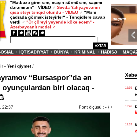
“Mətbəxə girmirəm, maşın sürmürəm, saçımı
daramıram“ - VİDEO
Sevda Yahyayevanın
/ MAQAZIN /
qısa ətəyi tənqid olundu - VİDEO
“Məni
çadrada görmək istəyirlər“ - Tənqidlərə cavab
Sevda Yahy
verdi
“Ər çörəyi yeyəndə kökələcəm“ -
VİDEO
Azərbaycanlı model
AXTAR
SOSIAL
İQTISADIYYAT
DÜNYA
KRIMINAL
HADISƏ
MAQA
vam edir - Yeni qiymət
/
Xəbə
ayramov “Bursaspor”da ən
i oyunçulardan biri olacaq -
E
12:55
v
Ğ
, 22:37
Font ölçüsü :
-
/
+
12:40
12:24
ö