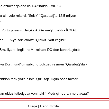
a əzmkar qələbə ilə 1/4 finalda - VİDEO
15:44
riximizdə rekord: “Seltik“ “Qarabağ“a 12,5 milyon
U
k
 Portuqaliyanı, Belçika ABŞ-ı məğlub etdi - İCMAL
B
15:27
FIFA-ya sərt etiraz: “Qırmızı xətt keçildi“
aziliyanı, İngiltərə Meksikanı DÇ-dən kənarlaşdırdı -
S
15:12
l
ya Dortmund“un sabiq fotbolçusu rəsmən “Qarabağ“da -
T
14:58
idən tarix yaza bilər: “Qızıl top“ üçün əsas favorit
14:42
n ulduz futbolçuya yeni təklif: Modriçin qərarı nə olacaq?
9
14:25
b
Əlaqə
|
Haqqımızda