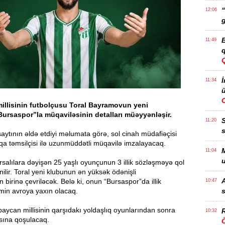
“
12:06
g
B
11:49
q
İ
11:34
ü
illisinin futbolçusu Toral Bayramovun yeni
ursaspor”la müqaviləsinin detalları müəyyənləşir.
11:20
s
saytının əldə etdiyi məlumata görə, sol cinah müdafiəçisi
iqa təmsilçisi ilə uzunmüddətli müqavilə imzalayacaq.
M
11:04
u
salılara dəyişən 25 yaşlı oyunçunun 3 illik sözləşməyə qol
ilir. Toral yeni klubunun ən yüksək ödənişli
A
 birinə çevriləcək. Belə ki, onun “Bursaspor”da illik
10:47
min avroya yaxın olacaq.
s
aycan millisinin qarşıdakı yoldaşlıq oyunlarından sonra
R
10:32
ına qoşulacaq.
Ö