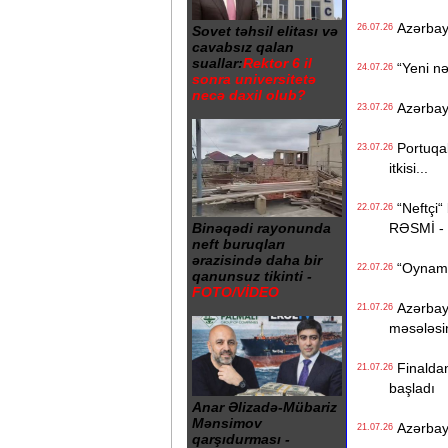
Azərbayc
26.07.26
Sovet təhsil elitası və
cavabsız qalan
suallar:
Rektor 6 il
“Yeni nə
24.07.26
sonra universitetə
necə daxil olub?
Azərbayca
23.07.26
Portuqali
23.07.26
itkisi...
“Neftçi“ 
22.07.26
RƏSMİ -
Binəqədi rayonunda
neft buruqları
ərazisində daha bir
“Oynamaq
22.07.26
qanunsuz tikinti -
FOTO/VİDEO
Azərbayc
21.07.26
məsələsi
Finaldan
21.07.26
başladı
Anar Əlizadə-Mübariz
Mənsimov
Azərbayca
21.07.26
qarşıdurması -