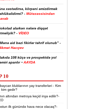
Ana xəstədirsə, körpəni əmizdirmək
əhlükəlidirmi? -
Mütəxəssisindən
cavab
Şokolad alarkən nələrə diqqət
tməliyik? -
VİDEO
Mənə aid bəzi fikirlər təhrif olunub” -
Hikmət Hacıyev
Bakıda 108 küçə və prospektdə yol
əmiri aparılır −
AAYDA
sti havada qəbul edilən bəzi dərmanlar
P 10
əsadlar törədə bilər -
VİDEO
baycan klublarının yay transferləri - Kim
üharibədə 3 400-dən çox iranlı və 18
r, kim gedir?
ABŞ hərbçisi həlak olub -
“Reuters“
nın altından metroya keçid inşa edilir?-
EO
BMT-dən dəhşətli xəbərdarlıq -
49
ilyon insan ac qala bilər
stun ilk günündə hava necə olacaq?-