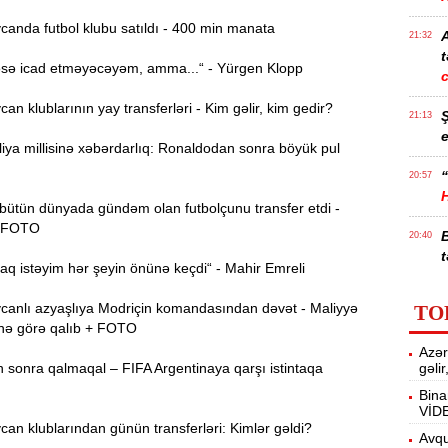
anda futbol klubu satıldı - 400 min manata
21:32
t
sə icad etməyəcəyəm, amma...“ - Yürgen Klopp
n klublarının yay transferləri - Kim gəlir, kim gedir?
21:13
e
ya millisinə xəbərdarlıq: Ronaldodan sonra böyük pul
“
20:57
bütün dünyada gündəm olan futbolçunu transfer etdi -
 FOTO
20:40
t
 istəyim hər şeyin önünə keçdi“ - Mahir Emreli
İ
20:25
anlı azyaşlıya Modriçin komandasından dəvət - Maliyyə
TO
f
nə görə qalıb + FOTO
Azər
M
20:06
 sonra qalmaqal – FIFA Argentinaya qarşı istintaqa
gəli
Bina
VİD
19:48
n klublarından günün transferləri: Kimlər gəldi?
m
Avqu