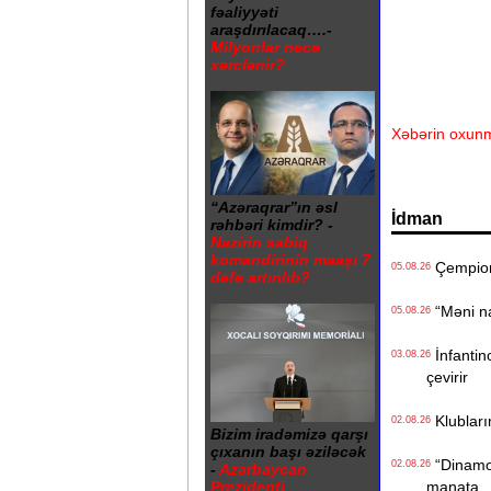
fəaliyyəti
araşdırılacaq….-
Milyonlar necə
xərclənir?
Xəbərin oxunm
“Azəraqrar”ın əsl
İdman
rəhbəri kimdir? -
Nazirin sabiq
komandirinin maaşı 7
Çempionl
05.08.26
dəfə artırılıb?
“Məni na
05.08.26
İnfantino
03.08.26
çevirir
Klublarım
02.08.26
Bizim iradəmizə qarşı
çıxanın başı əziləcək
“Dinamo“ 
02.08.26
-
Azərbaycan
Prezidenti
manata