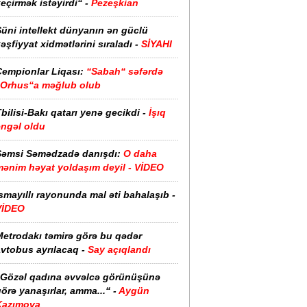
eçirmək istəyirdi“ -
Pezeşkian
üni intellekt dünyanın ən güclü
əşfiyyat xidmətlərini sıraladı -
SİYAHI
Çempionlar Liqası:
“Sabah“ səfərdə
“Orhus“a məğlub olub
bilisi-Bakı qatarı yenə gecikdi -
İşıq
əngəl oldu
Şəmsi Səmədzadə danışdı:
O daha
mənim həyat yoldaşım deyil - VİDEO
smayıllı rayonunda mal əti bahalaşıb -
VİDEO
Metrodakı təmirə görə bu qədər
vtobus ayrılacaq -
Say açıqlandı
“Gözəl qadına əvvəlcə görünüşünə
örə yanaşırlar, amma...“ -
Aygün
Kazımova