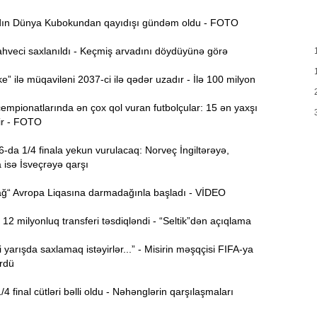
T
17:35
n Dünya Kubokundan qayıdışı gündəm oldu - FOTO
e
hveci saxlanıldı - Keçmiş arvadını döydüyünə görə
17:20
v
” ilə müqaviləni 2037-ci ilə qədər uzadır - İlə 100 milyon
x
mpionatlarında ən çox qol vuran futbolçular: 15 ən yaxşı
17:03
r - FOTO
da 1/4 finala yekun vurulacaq: Norveç İngiltərəyə,
N
16:47
 isə İsveçrəyə qarşı
“ Avropa Liqasına darmadağınla başladı - VİDEO
İ
16:29
i
2 milyonluq transferi təsdiqləndi - “Seltik”dən açıqlama
“
16:14
yarışda saxlamaq istəyirlər...” - Misirin məşqçisi FIFA-ya
rdü
ç
 final cütləri bəlli oldu - Nəhənglərin qarşılaşmaları
M
16:00
a