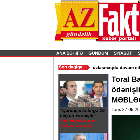
26
şın sürmürəm, saçımı
Previous
ANA SƏHİFƏ
GÜNDƏM
SIYASƏT
istismarı dayandırıldı - Video
/
Azərbaycan nefti ucuzlaşmaqda da
Toral B
ödənişl
MƏBLƏ
Tarix 27.05.26
“Qardaşımla birgə 16
milyon vermişik” -
Tale Heydərovun
ifadəsi oxundu