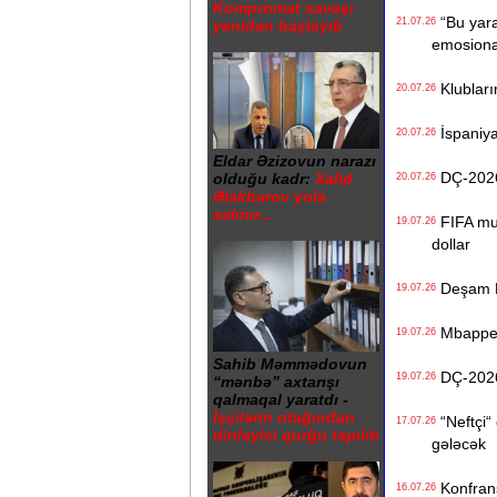
Kompromat savaşı
“Bu yara
21.07.26
yenidən başlayıb
emosiona
Klublarım
20.07.26
İspaniya 
20.07.26
Eldar Əzizovun narazı
DÇ-2026:
olduğu kadr:
Xalid
20.07.26
Ələkbərov yola
salınır...
FIFA mun
19.07.26
dollar
Deşam Fr
19.07.26
Mbappe M
19.07.26
Sahib Məmmədovun
DÇ-2026:
19.07.26
“mənbə” axtarışı
qalmaqal yaratdı -
İşçilərin otağından
“Neftçi“ 
17.07.26
dinləyici qurğu tapılıb
gələcək
Konfrans
16.07.26