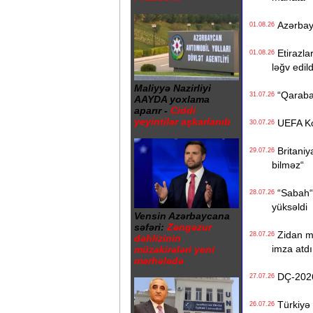
Azərbayca
01.08.26
Etirazlar
01.08.26
ləğv edild
Maliyyə Nazirliyi
“Qarabağ
31.07.26
AAYDA yoxlama
aparır -
Ciddi
yeyintilər aşkarlanıb
UEFA Konf
30.07.26
Britaniya
29.07.26
bilməz“
“Sabah“ t
28.07.26
yüksəldi
Vensin Azərbaycana
səfəri:
Zəngəzur
Zidan mil
28.07.26
dəhlizinin
imza atdı
müzakirələri yeni
mərhələdə
DÇ-2026-
27.07.26
Türkiyə 
26.07.26