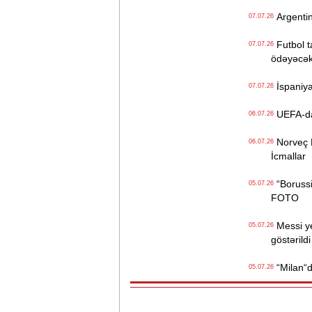
Argentin
07.07.26
Futbol ta
07.07.26
ödəyəcə
İspaniya
07.07.26
UEFA-dan 
06.07.26
Norveç Br
06.07.26
İcmallar
“Borussi
05.07.26
FOTO
Messi yen
05.07.26
göstərildi
“Milan“da
05.07.26