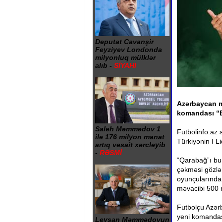
Deputat Cavanşir
Feyziyev Londonda
milyonluq mülklər
alıb -
SİYAHI
Azərbaycan m
komandası “B
Saleh Məmmədov 1
Futbolinfo.az 
ilə 176 milyon manat
Türkiyənin I L
artıq vəsait xərcləyib
-
RƏSMİ
“Qarabağ”ı bur
çəkməsi gözlən
oyunçularından
məvacibi 500 
Futbolçu Azərb
yeni komandas
Leysan Məmmədovun