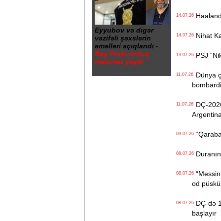
Haalandı
14.07.26
Eyyubov və digər
Nihat Ka
14.07.26
vəzifəli şəxslərin
əməlləri açıqlandı -
Baş Prokurorluq
PSJ “Nike
13.07.26
məlumat yaydı
Dünya çe
11.07.26
bombardi
DÇ-2026-
11.07.26
Argentina
“Qarabağ
09.07.26
Duranın 1
08.07.26
“Messini 
08.07.26
od püskü
DÇ-də 1/4
08.07.26
başlayır