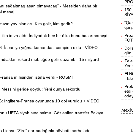
PR
nı sağaltmaq asan olmayacaq” - Messidən daha bir
19:31
150 
l mesaj
b
SİY
“Qar
ızın yay planları: Kim gəlir, kim gedir?
19:16
qarş
d
Prez
ilkə imza atdı: İndiyədək heç bir ölkə bunu bacarmamışdı
FOT
19:00
 İspaniya yığma komandası çempion oldu - VİDEO
Doll
günl
dialdan rekord məbləğdə gəlir qazanıb - 15 milyard
Zele
18:41
Yeri
Ç
El N
ansa millisindən istefa verdi - RƏSMİ
- Ek
N
18:22
a
Prok
essini geridə qoydu: Yeni dünya rekordu
etdi
ödəy
K
18:05
 İngiltərə-Fransa oyununda 10 qol vuruldu + VİDEO
o
ARXİ
onu UEFA siyahısına salmır: Gözlənilən transfer Bakıya
17:49
A
B
 Liqası: “Zirə“ darmadağınla növbəti mərhələdə