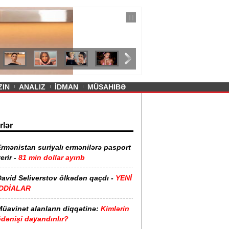
— 11 İyul 2026
ayevanın qısa ətəyi tənqid olundu -
ZIN
ANALIZ
İDMAN
MÜSAHIBƏ
rlər
rmənistan suriyalı ermənilərə pasport
erir -
81 min dollar ayırıb
David Seliverstov ölkədən qaçdı -
YENİ
İDDİALAR
Müavinət alanların diqqətinə:
Kimlərin
dənişi dayandırılır?