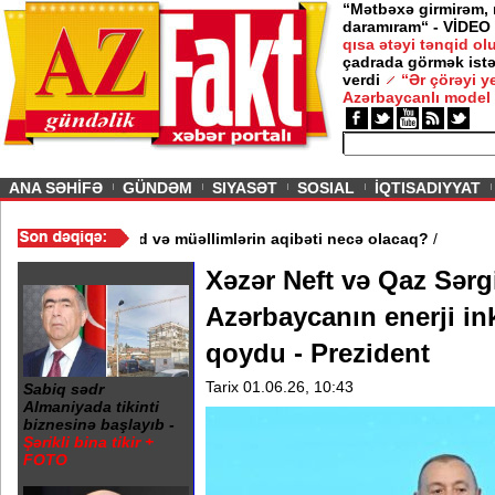
“Mətbəxə girmirəm,
daramıram“ - VİDEO
qısa ətəyi tənqid o
çadrada görmək istə
verdi
“Ər çörəyi 
Azərbaycanlı model
ious
ANA SƏHİFƏ
GÜNDƏM
SIYASƏT
SOSIAL
İQTISADIYYAT
məktəb bağlandı - Şagird və müəllimlərin aqibəti necə olacaq?
/
Xəzər Neft və Qaz Sərg
Azərbaycanın enerji ink
qoydu - Prezident
Tarix 01.06.26, 10:43
Sabiq sədr
Almaniyada tikinti
biznesinə başlayıb -
Şərikli bina tikir +
FOTO