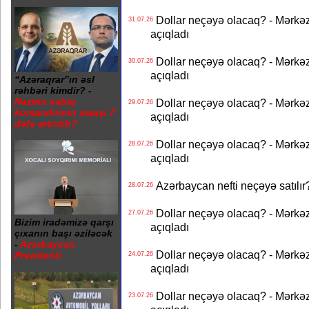
Dollar neçəyə olacaq? - Mərkə
31.07.26
açıqladı
Dollar neçəyə olacaq? - Mərkə
30.07.26
açıqladı
“Azəraqrar”ın əsl
rəhbəri kimdir? -
Nazirin sabiq
Dollar neçəyə olacaq? - Mərkə
29.07.26
komandirinin maaşı 7
açıqladı
dəfə artırılıb?
Dollar neçəyə olacaq? - Mərkə
28.07.26
açıqladı
Azərbaycan nefti neçəyə satılır?
28.07.26
Dollar neçəyə olacaq? - Mərkə
27.07.26
Bizim iradəmizə qarşı
açıqladı
çıxanın başı əziləcək
-
Azərbaycan
Dollar neçəyə olacaq? - Mərkə
Prezidenti
24.07.26
açıqladı
Dollar neçəyə olacaq? - Mərkə
23.07.26