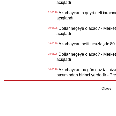
açıqladı
Azərbaycanın qeyri-neft ixracın
22.06.26
açıqlandı
Dollar neçəyə olacaq? - Mərkə
19.06.26
açıqladı
Azərbaycan nefti ucuzlaşdı: 80 
19.06.26
Dollar neçəyə olacaq? - Mərkə
18.06.26
açıqladı
Azərbaycan bu gün qaz təchizat
18.06.26
baxımından birinci yerdədir - Pr
Əlaqə
|