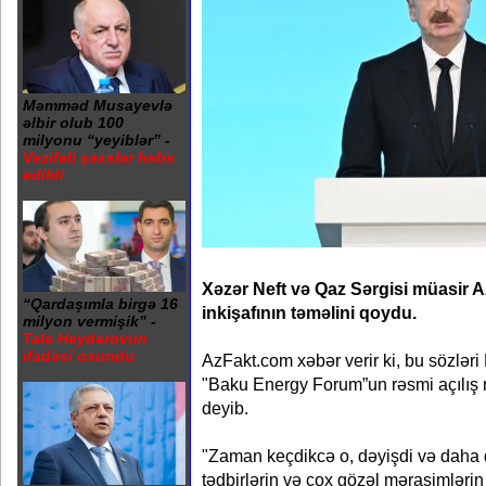
Məmməd Musayevlə
əlbir olub 100
milyonu “yeyiblər” -
Vəzifəli şəxslər həbs
edildi
Xəzər Neft və Qaz Sərgisi müasir A
“Qardaşımla birgə 16
inkişafının təməlini qoydu.
milyon vermişik” -
Tale Heydərovun
ifadəsi oxundu
AzFakt.com xəbər verir ki, bu sözləri
"Baku Energy Forum”un rəsmi açılış 
deyib.
"Zaman keçdikcə o, dəyişdi və daha 
tədbirlərin və çox gözəl mərasimlərin 