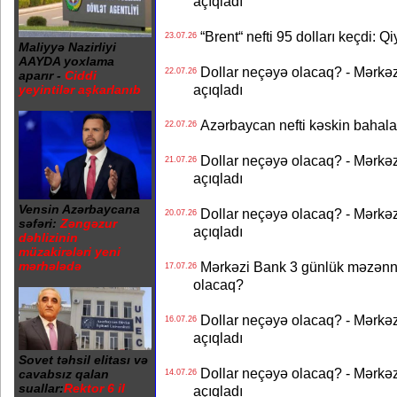
açıqladı
“Brent“ nefti 95 dolları keçdi: Q
23.07.26
Maliyyə Nazirliyi
AAYDA yoxlama
Dollar neçəyə olacaq? - Mərkə
22.07.26
aparır -
Ciddi
açıqladı
yeyintilər aşkarlanıb
Azərbaycan nefti kəskin bahalaşd
22.07.26
Dollar neçəyə olacaq? - Mərkə
21.07.26
açıqladı
Vensin Azərbaycana
Dollar neçəyə olacaq? - Mərkə
20.07.26
səfəri:
Zəngəzur
açıqladı
dəhlizinin
müzakirələri yeni
mərhələdə
Mərkəzi Bank 3 günlük məzənnən
17.07.26
olacaq?
Dollar neçəyə olacaq? - Mərkə
16.07.26
açıqladı
Sovet təhsil elitası və
Dollar neçəyə olacaq? - Mərkə
cavabsız qalan
14.07.26
suallar:
Rektor 6 il
açıqladı