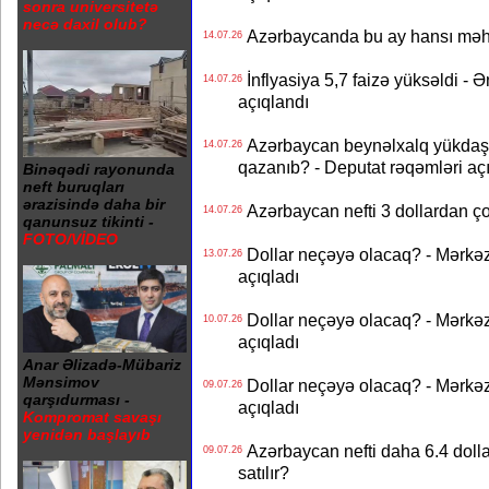
sonra universitetə
necə daxil olub?
Azərbaycanda bu ay hansı məhs
14.07.26
İnflyasiya 5,7 faizə yüksəldi - 
14.07.26
açıqlandı
Azərbaycan beynəlxalq yükdaş
14.07.26
qazanıb? - Deputat rəqəmləri aç
Binəqədi rayonunda
neft buruqları
ərazisində daha bir
Azərbaycan nefti 3 dollardan ço
14.07.26
qanunsuz tikinti -
FOTO/VİDEO
Dollar neçəyə olacaq? - Mərkə
13.07.26
açıqladı
Dollar neçəyə olacaq? - Mərkə
10.07.26
açıqladı
Anar Əlizadə-Mübariz
Mənsimov
Dollar neçəyə olacaq? - Mərkə
09.07.26
qarşıdurması -
açıqladı
Kompromat savaşı
yenidən başlayıb
Azərbaycan nefti daha 6.4 dollar
09.07.26
satılır?