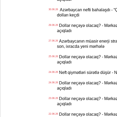
Azərbaycan nefti bahalaşdı - “Qa
30.06.26
dolları keçdi
Dollar neçəyə olacaq? - Mərkə
29.06.26
açıqladı
Azərbaycanın müasir enerji strat
27.06.26
son, ixracda yeni mərhələ
Dollar neçəyə olacaq? - Mərkə
25.06.26
açıqladı
Neft qiymətləri sürətlə düşür 
24.06.26
Dollar neçəyə olacaq? - Mərkə
24.06.26
açıqladı
Dollar neçəyə olacaq? - Mərkə
23.06.26
açıqladı
Dollar neçəyə olacaq? - Mərkə
22.06.26