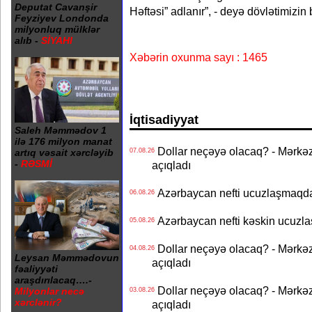
Deputat Cavanşir
Həftəsi” adlanır”, - deyə dövlətimizin
Feyziyev Londonda
milyonluq mülklər
alıb -
SİYAHI
Xəbərin oxunma sayı : 1465
İqtisadiyyat
Saleh Məmmədov 1
ilə 176 milyon manat
Dollar neçəyə olacaq? - Mərkə
artıq vəsait xərcləyib
07.08.26
-
RƏSMİ
açıqladı
Azərbaycan nefti ucuzlaşmaqda 
06.08.26
Azərbaycan nefti kəskin ucuzlaş
05.08.26
Dollar neçəyə olacaq? - Mərkə
04.08.26
Leysan Məmmədovun
açıqladı
fəaliyyəti
araşdırılacaq….-
Dollar neçəyə olacaq? - Mərkə
Milyonlar necə
03.08.26
xərclənir?
açıqladı