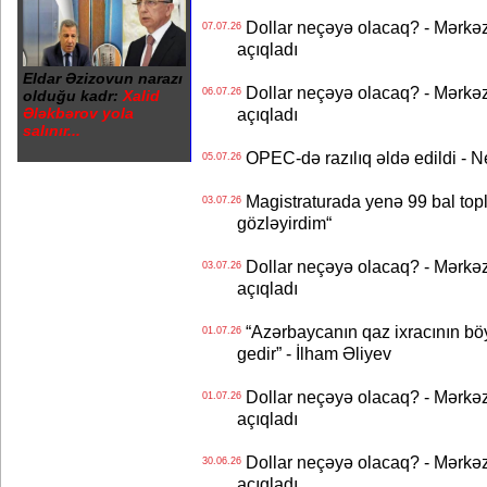
Dollar neçəyə olacaq? - Mərkə
07.07.26
açıqladı
Eldar Əzizovun narazı
Dollar neçəyə olacaq? - Mərkə
06.07.26
olduğu kadr:
Xalid
Ələkbərov yola
açıqladı
salınır...
OPEC-də razılıq əldə edildi - Nef
05.07.26
Magistraturada yenə 99 bal topl
03.07.26
gözləyirdim“
Dollar neçəyə olacaq? - Mərkə
03.07.26
açıqladı
“Azərbaycanın qaz ixracının böyü
01.07.26
gedir” - İlham Əliyev
Dollar neçəyə olacaq? - Mərkə
01.07.26
açıqladı
Dollar neçəyə olacaq? - Mərkə
30.06.26
açıqladı