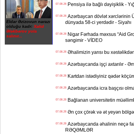
Pensiya ilə bağlı dəyişiklik - Yı
07.08.26
Azərbaycan dövlət xərclərinin
07.08.26
Eldar Əzizovun narazı
dünyada 58-ci yerdədir - Siyahı
olduğu kadr:
Xalid
Ələkbərov yola
Nigar Fərhada məxsus “Aid Grou
07.08.26
salınır...
səngimir - VİDEO
Əhalimizin yarısı bu xəstəlikdən
07.08.26
Azərbaycanda işçi axtarılır - Ə
07.08.26
Kartdan istədiyiniz qədər köçür
07.08.26
Azərbaycanda icra başçısı olma
07.08.26
Bağlanan universitetin müəllimlər
07.08.26
Ən çox çörək və ət yeyən bölgə
07.08.26
Azərbaycanda əhalinin neçə faizi 
07.08.26
RƏQƏMLƏR