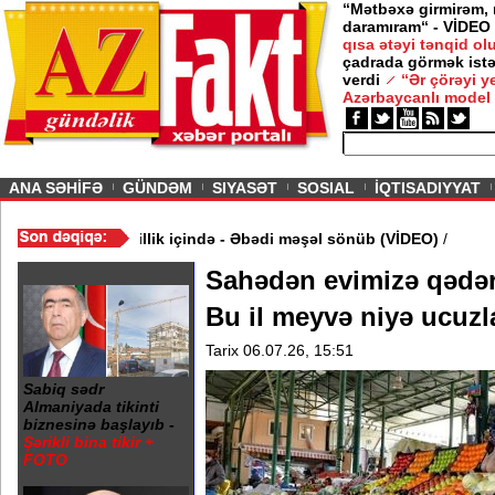
“Mətbəxə girmirəm,
daramıram“ - VİDEO
qısa ətəyi tənqid o
çadrada görmək istə
verdi
“Ər çörəyi 
Azərbaycanlı model
ious
ANA SƏHİFƏ
GÜNDƏM
SIYASƏT
SOSIAL
İQTISADIYYAT
ndə 20 Yanvar abidəsi zibillik içində - Əbədi məşəl sönüb (VİDEO)
Sahədən evimizə qədər
Bu il meyvə niyə ucuz
Tarix 06.07.26, 15:51
Sabiq sədr
Almaniyada tikinti
biznesinə başlayıb -
Şərikli bina tikir +
FOTO