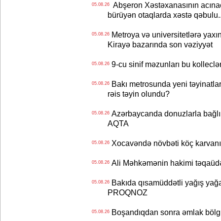
Abşeron Xəstəxanasının acınaca
05.08.26
bürüyən otaqlarda xəstə qəbulu..
Metroya və universitetlərə yaxın
05.08.26
Kirayə bazarında son vəziyyət
9-cu sinif məzunları bu kolleclə
05.08.26
Bakı metrosunda yeni təyinatlar
05.08.26
rəis təyin olundu?
Azərbaycanda donuzlarla bağlı m
05.08.26
AQTA
Xocavəndə növbəti köç karvanı
05.08.26
Ali Məhkəmənin hakimi təqaüdə
05.08.26
Bakıda qısamüddətli yağış yağa
05.08.26
PROQNOZ
Boşandıqdan sonra əmlak bölgü
05.08.26