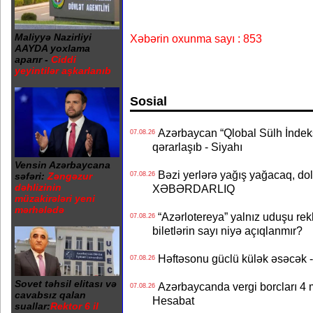
Maliyyə Nazirliyi
Xəbərin oxunma sayı : 853
AAYDA yoxlama
aparır -
Ciddi
yeyintilər aşkarlanıb
Sosial
Azərbaycan “Qlobal Sülh İndek
07.08.26
qərarlaşıb - Siyahı
Vensin Azərbaycana
Bəzi yerlərə yağış yağacaq, do
07.08.26
səfəri:
Zəngəzur
dəhlizinin
XƏBƏRDARLIQ
müzakirələri yeni
mərhələdə
“Azərlotereya” yalnız uduşu rek
07.08.26
biletlərin sayı niyə açıqlanmır?
Həftəsonu güclü külək əsəcə
07.08.26
Sovet təhsil elitası və
Azərbaycanda vergi borcları 4 m
07.08.26
cavabsız qalan
Hesabat
suallar:
Rektor 6 il