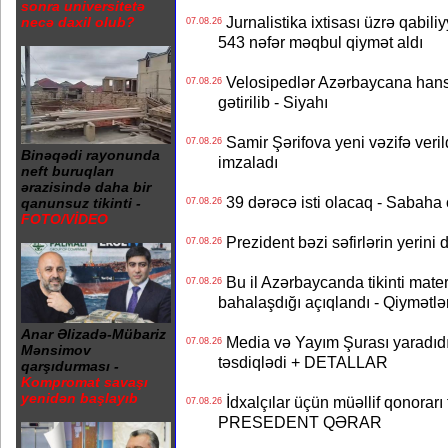
sonra universitetə
Jurnalistika ixtisası üzrə qabiliy
necə daxil olub?
07.08.26
543 nəfər məqbul qiymət aldı
Velosipedlər Azərbaycana hans
07.08.26
gətirilib - Siyahı
Samir Şərifova yeni vəzifə veri
07.08.26
Binəqədi rayonunda
imzaladı
neft buruqları
ərazisində daha bir
39 dərəcə isti olacaq - Sabaha
qanunsuz tikinti -
07.08.26
FOTO/VİDEO
Prezident bəzi səfirlərin yeri
07.08.26
Bu il Azərbaycanda tikinti mater
07.08.26
bahalaşdığı açıqlandı - Qiymətlə
Anar Əlizadə-Mübariz
Media və Yayım Şurası yaradıdı 
07.08.26
Mənsimov
təsdiqlədi + DETALLAR
qarşıdurması -
Kompromat savaşı
yenidən başlayıb
İdxalçılar üçün müəllif qonorarı
07.08.26
PRESEDENT QƏRAR