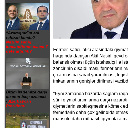
“Azəraqrar”ın əsl
rəhbəri kimdir? -
Nazirin sabiq
komandirinin maaşı 7
Fermer, satıcı, alıcı arasındakı qiymə
dəfə artırılıb?
haqqında danışan Akif Nəsirli qeyd ed
balanslı olması üçün istehsalçı ilə is
zəncirinin qısaldılması, fermerlərin 
çıxarmasına şərait yaradılması, logi
imkanlarının genişləndirilməsi vacibd
Bizim iradəmizə qarşı
"Eyni zamanda bazarda sağlam rəqab
çıxanın başı əziləcək
süni qiymət artımlarına qarşı nəzarət
-
Azərbaycan
qiymətlərin sabitləşməsinə kömək edə
Prezidenti
fermerlərin daha çox gəlir əldə etməs
məhsulu daha münasib qiymətə almas