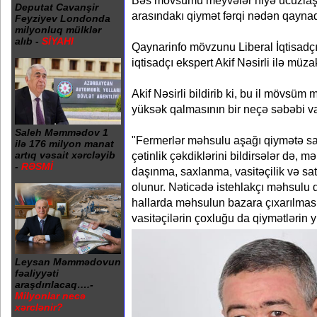
Bəs mövsümü meyvələr niyə ucuzlaş
Deputat Cavanşir
arasındakı qiymət fərqi nədən qayna
Feyziyev Londonda
milyonluq mülklər
alıb -
SİYAHI
Qaynarinfo mövzunu Liberal İqtisadçı
iqtisadçı ekspert Akif Nəsirli ilə müza
Akif Nəsirli bildirib ki, bu il mövsüm
yüksək qalmasının bir neçə səbəbi va
Saleh Məmmədov 1
"Fermerlər məhsulu aşağı qiymətə sat
ilə 176 milyon manat
artıq vəsait xərcləyib
çətinlik çəkdiklərini bildirsələr də, 
-
RƏSMİ
daşınma, saxlanma, vasitəçilik və sat
olunur. Nəticədə istehlakçı məhsulu 
hallarda məhsulun bazara çıxarılmas
vasitəçilərin çoxluğu da qiymətlərin 
Leysan Məmmədovun
fəaliyyəti
araşdırılacaq….-
Milyonlar necə
xərclənir?