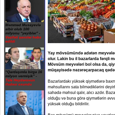
Məmməd Musayevlə
əlbir olub 100
milyonu “yeyiblər” -
Vəzifəli şəxslər həbs
edildi
Yay mövsümündə adətən meyvələr 
olur. Lakin bu il bazarlarda fərqli
Mövsüm meyvələri bol olsa da, qiymə
müqayisədə nəzərəçarpacaq qədər
“Qardaşımla birgə 16
milyon vermişik” -
Tale Heydərovun
Bazarlardakı yüksək qiymətlərə baxm
ifadəsi oxundu
məhsullarını sata bilmədiklərini deyir
sahədə məhsul qalır, alıcı azdır. Baz
olduğu və buna görə qiymətlərin əvvə
yüksək olduğu bildirilir.