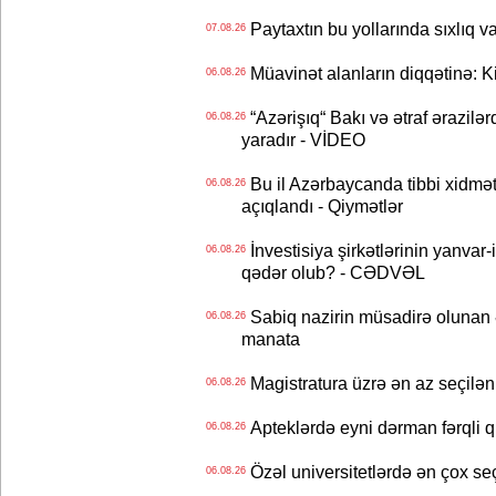
Paytaxtın bu yollarında sıxlıq v
07.08.26
Müavinət alanların diqqətinə: Ki
06.08.26
“Azərişıq“ Bakı və ətraf ərazilə
06.08.26
yaradır - VİDEO
Bu il Azərbaycanda tibbi xidmət
06.08.26
açıqlandı - Qiymətlər
İnvestisiya şirkətlərinin yanvar-
06.08.26
qədər olub? - CƏDVƏL
Sabiq nazirin müsadirə olunan ə
06.08.26
manata
Magistratura üzrə ən az seçilən 
06.08.26
Apteklərdə eyni dərman fərqli q
06.08.26
Özəl universitetlərdə ən çox seç
06.08.26