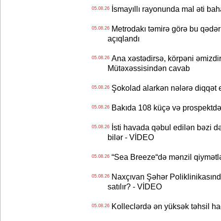
İsmayıllı rayonunda mal əti ba
05.08.26
Metrodakı təmirə görə bu qədər 
05.08.26
açıqlandı
Ana xəstədirsə, körpəni əmizdir
05.08.26
Mütəxəssisindən cavab
Şokolad alarkən nələrə diqqət 
05.08.26
Bakıda 108 küçə və prospektdə 
05.08.26
İsti havada qəbul edilən bəzi d
05.08.26
bilər - VİDEO
“Sea Breeze“də mənzil qiymətlər
05.08.26
Naxçıvan Şəhər Poliklinikasında
05.08.26
satılır? - VİDEO
Kolleclərdə ən yüksək təhsil haq
05.08.26