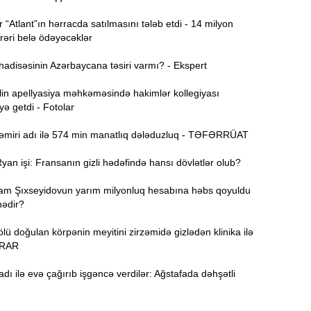
“Atlant”ın hərracda satılmasını tələb etdi - 14 milyon
rəri belə ödəyəcəklər
15:44
U
adisəsinin Azərbaycana təsiri varmı? - Ekspert
B
lin apellyasiya məhkəməsində hakimlər kollegiyası
15:27
ə getdi - Fotolar
əmiri adı ilə 574 min manatlıq dələduzluq - TƏFƏRRÜAT
S
15:12
l
an işi: Fransanın gizli hədəfində hansı dövlətlər olub?
T
am Şıxseyidovun yarım milyonluq hesabına həbs qoyuldu
14:58
nədir?
ü doğulan körpənin meyitini zirzəmidə gizlədən klinika ilə
14:42
ƏRAR
dı ilə evə çağırıb işgəncə verdilər: Ağstafada dəhşətli
9
14:25
b