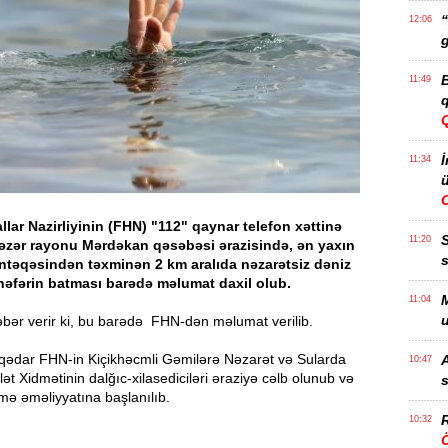
“
12:06
g
B
11:49
q
İ
11:34
ü
lar Nazirliyinin (FHN) "112" qaynar telefon xəttinə
11:20
Xəzər rayonu Mərdəkan qəsəbəsi ərazisində, ən yaxın
s
ntəqəsindən təxminən 2 km aralıda nəzarətsiz dəniz
nəfərin batması barədə məlumat daxil olub.
M
11:04
u
bər verir ki, bu barədə FHN-dən məlumat verilib.
qədar FHN-in Kiçikhəcmli Gəmilərə Nəzarət və Sularda
A
10:47
ət Xidmətinin dalğıc-xilasediciləri əraziyə cəlb olunub və
s
tmə əməliyyatına başlanılıb.
R
10:32
Ö