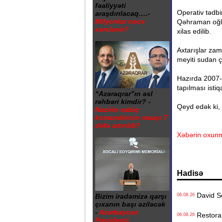
fəaliyyəti
Operativ tədbi
araşdırılacaq….-
Milyonlar necə
Qəhraman oğlu
xərclənir?
xilas edilib.
Axtarışlar za
meyiti sudan çı
Hazırda 2007-
tapılması istiq
“Azəraqrar”ın əsl
rəhbəri kimdir? -
Qeyd edək ki, 
Nazirin sabiq
komandirinin maaşı 7
dəfə artırılıb?
Xəbərin oxunm
Hadisə
David Se
Bizim iradəmizə qarşı
06.08.26
çıxanın başı əziləcək
-
Azərbaycan
Restoranı
06.08.26
Prezidenti