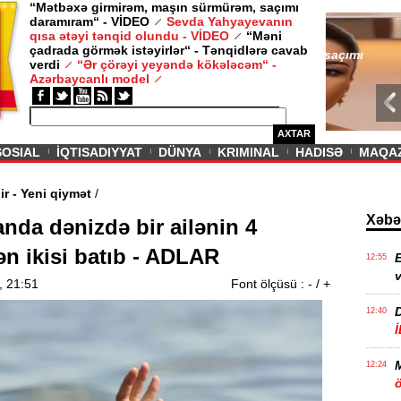
“Mətbəxə girmirəm, maşın sürmürəm, saçımı
daramıram“ - VİDEO
Sevda Yahyayevanın
/ MAQAZIN /
qısa ətəyi tənqid olundu - VİDEO
“Məni
çadrada görmək istəyirlər“ - Tənqidlərə cavab
Sevda Yahy
verdi
“Ər çörəyi yeyəndə kökələcəm“ -
VİDEO
Azərbaycanlı model
AXTAR
SOSIAL
İQTISADIYYAT
DÜNYA
KRIMINAL
HADISƏ
MAQA
vam edir - Yeni qiymət
/
Xəbə
nda dənizdə bir ailənin 4
n ikisi batıb - ADLAR
E
12:55
v
, 21:51
Font ölçüsü :
-
/
+
12:40
12:24
ö