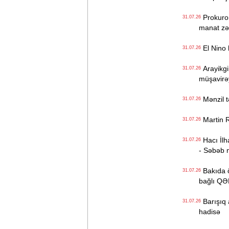
Prokuror 
31.07.26
manat zə
El Nino h
31.07.26
Arayikgi
31.07.26
müşavirəy
Mənzil t
31.07.26
Martin Ry
31.07.26
Hacı İlh
31.07.26
- Səbəb 
Bakıda öl
31.07.26
bağlı Q
Barışıq a
31.07.26
hadisə