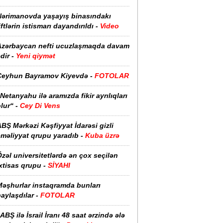
Nərimanovda yaşayış binasındakı
iftlərin istismarı dayandırıldı -
Video
Azərbaycan nefti ucuzlaşmaqda davam
dir -
Yeni qiymət
Ceyhun Bayramov Kiyevdə -
FOTOLAR
Netanyahu ilə aramızda fikir ayrılıqları
lur“ -
Cey Di Vens
BŞ Mərkəzi Kəşfiyyat İdarəsi gizli
əməliyyat qrupu yaradıb -
Kuba üzrə
zəl universitetlərdə ən çox seçilən
xtisas qrupu -
SİYAHI
Məşhurlar instaqramda bunları
aylaşdılar -
FOTOLAR
ABŞ ilə İsrail İranı 48 saat ərzində ələ