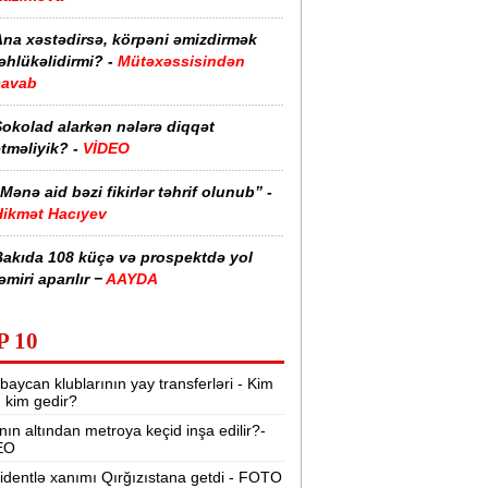
Ana xəstədirsə, körpəni əmizdirmək
əhlükəlidirmi? -
Mütəxəssisindən
cavab
Şokolad alarkən nələrə diqqət
tməliyik? -
VİDEO
Mənə aid bəzi fikirlər təhrif olunub” -
Hikmət Hacıyev
Bakıda 108 küçə və prospektdə yol
əmiri aparılır −
AAYDA
sti havada qəbul edilən bəzi dərmanlar
P 10
əsadlar törədə bilər -
VİDEO
baycan klublarının yay transferləri - Kim
üharibədə 3 400-dən çox iranlı və 18
r, kim gedir?
ABŞ hərbçisi həlak olub -
“Reuters“
nın altından metroya keçid inşa edilir?-
EO
BMT-dən dəhşətli xəbərdarlıq -
49
ilyon insan ac qala bilər
identlə xanımı Qırğızıstana getdi - FOTO