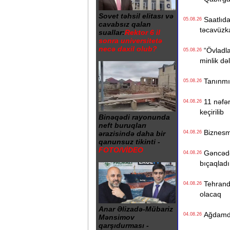
Sovet təhsil elitası və
Saatlıdak
05.08.26
cavabsız qalan
təcavüzk
suallar:
Rektor 6 il
sonra universitetə
necə daxil olub?
“Övladlar
05.08.26
minlik də
Tanınmış 
05.08.26
11 nəfərl
04.08.26
keçirilib
Binəqədi rayonunda
neft buruqları
Biznesme
04.08.26
ərazisində daha bir
qanunsuz tikinti -
FOTO/VİDEO
Gəncədə k
04.08.26
bıçaqladı
Tehranda
04.08.26
olacaq
Anar Əlizadə-Mübariz
Ağdamdak
04.08.26
Mənsimov
qarşıdurması -