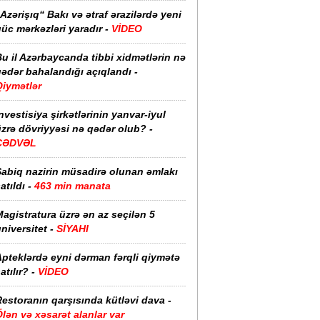
Azərişıq“ Bakı və ətraf ərazilərdə yeni
üc mərkəzləri yaradır -
VİDEO
u il Azərbaycanda tibbi xidmətlərin nə
ədər bahalandığı açıqlandı -
Qiymətlər
nvestisiya şirkətlərinin yanvar-iyul
zrə dövriyyəsi nə qədər olub? -
CƏDVƏL
Sabiq nazirin müsadirə olunan əmlakı
atıldı -
463 min manata
agistratura üzrə ən az seçilən 5
niversitet -
SİYAHI
pteklərdə eyni dərman fərqli qiymətə
atılır? -
VİDEO
estoranın qarşısında kütləvi dava -
lən və xəsarət alanlar var