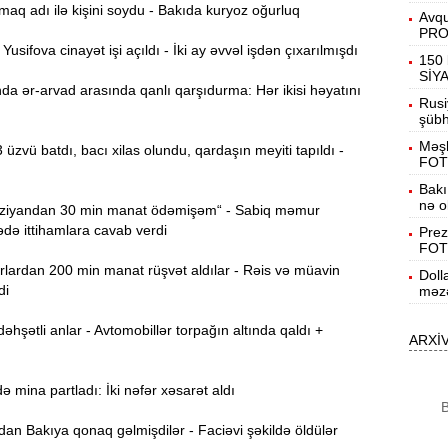
aq adı ilə kişini soydu - Bakıda kuryoz oğurluq
Avqu
19:31
PR
b
sifova cinayət işi açıldı - İki ay əvvəl işdən çıxarılmışdı
150 
SİY
a ər-arvad arasında qanlı qarşıdurma: Hər ikisi həyatını
19:16
Rusi
d
şübhə
Məşh
 üzvü batdı, bacı xilas olundu, qardaşın meyiti tapıldı -
19:00
FOT
Bakı
nə o
iyandan 30 min manat ödəmişəm“ - Sabiq məmur
18:41
Ç
ə ittihamlara cavab verdi
Prez
FOT
N
lardan 200 min manat rüşvət aldılar - Rəis və müavin
18:22
Doll
a
di
məzə
K
hşətli anlar - Avtomobillər torpağın altında qaldı +
18:05
ARXİ
o
mina partladı: İki nəfər xəsarət aldı
17:49
B
A
n Bakıya qonaq gəlmişdilər - Faciəvi şəkildə öldülər