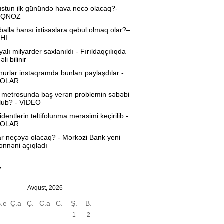
stun ilk günündə hava necə olacaq?-
“Wildberries” anbar tutumunun üçdə
OQNOZ
irini itirib -
21-ci hücum
balla hansı ixtisaslara qəbul olmaq olar?–
AHI
“Sea Breeze“də mənzil qiymətləri necə
yalı milyarder saxlanıldı - Fırıldaqçılıqda
əyişir? -
Qiymətlər
li bilinir
urlar instaqramda bunları paylaşdılar -
Bakıda ticarət mərkəzində FACİƏ:
liftin
OLAR
şaxtasına düşüb öldü
 metrosunda baş verən problemin səbəbi
lub? - VİDEO
Pentaqondan kritik addım:
Rusiya və
inə qarşı yeni plan
identlərin təltifolunma mərasimi keçirilib -
OLAR
axçıvan Şəhər Poliklinikasında tibbi
ar neçəyə olacaq? - Mərkəzi Bank yeni
rayış 60-80 manata satılır? -
VİDEO
nnəni açıqladı
olleclərdə ən yüksək təhsil haqqı
V
lan ixtisaslar -
SİYAHI
Avqust, 2026
"Yəhudi David Seliverstov" Kazım
.e
Ç.a
Ç.
C.a
C.
Ş.
B.
bbasov çıxdı! -
Bir dələduzla bağlı
SENSASİON detallar
1
2