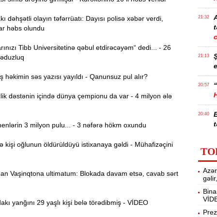
ı dəhşətli olayın təfərrüatı: Dayısı polisə xəbər verdi,
21:32
t
ar həbs olundu
ınızı Tibb Universitetinə qəbul etdirəcəyəm“ dedi... - 26
ləduzluq
21:13
e
həkimin səs yazısı yayıldı - Qanunsuz pul alır?
“
20:57
ik dəstənin içində dünya çempionu da var - 4 milyon ələ
20:40
t
nlərin 3 milyon pulu... - 3 nəfərə hökm oxundu
İ
işi oğlunun öldürüldüyü istixanaya gəldi - Mühafizəçini
20:25
TO
f
Azər
M
n Vaşinqtona ultimatum: Blokada davam etsə, cavab sərt
20:06
gəli
Bina
VİD
ı yanğını 29 yaşlı kişi belə törədibmiş - VİDEO
19:48
m
Prez