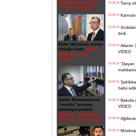
Kompromat savaşı
Tanış olm
03.08.26
yenidən başlayıb
Kamran Yu
03.08.26
Xırdaland
03.08.26
itirdi
Eldar Əzizovun narazı
Ailənin 3
03.08.26
olduğu kadr:
Xalid
VİDEO
Ələkbərov yola
salınır...
“Dəyən z
03.08.26
məhkəməd
Sahibkar
03.08.26
həbs edil
Sahib Məmmədovun
Bakıda də
03.08.26
“mənbə” axtarışı
VİDEO
qalmaqal yaratdı -
İşçilərin otağından
Ağdərədə 
03.08.26
dinləyici qurğu tapılıb
Moskvada
03.08.26