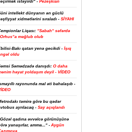
eçirmək istəyirdi“ -
Pezeşkian
üni intellekt dünyanın ən güclü
əşfiyyat xidmətlərini sıraladı -
SİYAHI
Çempionlar Liqası:
“Sabah“ səfərdə
“Orhus“a məğlub olub
bilisi-Bakı qatarı yenə gecikdi -
İşıq
əngəl oldu
Şəmsi Səmədzadə danışdı:
O daha
mənim həyat yoldaşım deyil - VİDEO
smayıllı rayonunda mal əti bahalaşıb -
VİDEO
Metrodakı təmirə görə bu qədər
vtobus ayrılacaq -
Say açıqlandı
“Gözəl qadına əvvəlcə görünüşünə
örə yanaşırlar, amma...“ -
Aygün
Kazımova