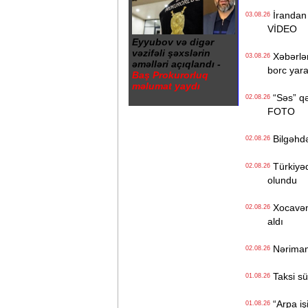
İrandan 
03.08.26
VİDEO
Eyyubov və digər
vəzifəli şəxslərin
Xəbərləri
03.08.26
əməlləri açıqlandı -
borc yar
Baş Prokurorluq
məlumat yaydı
“Səs” qə
02.08.26
FOTO
Bilgəhdə 
02.08.26
Türkiyədə
02.08.26
olundu
Xocavənd
02.08.26
aldı
Nəriman 
02.08.26
Taksi sür
01.08.26
“Arpa iş
01.08.26