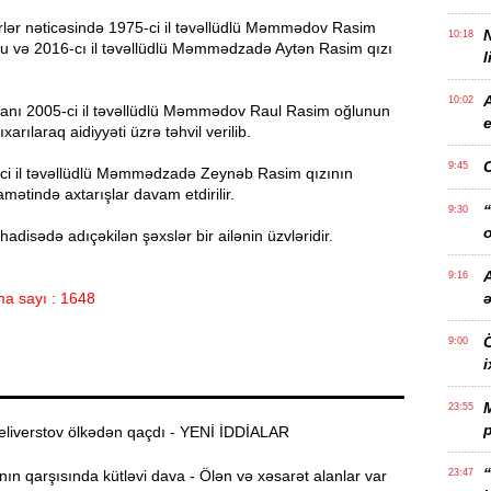
rlər nəticəsində 1975-ci il təvəllüdlü Məmmədov Rasim
10:18
 və 2016-cı il təvəllüdlü Məmmədzadə Aytən Rasim qızı
l
10:02
manı 2005-ci il təvəllüdlü Məmmədov Raul Rasim oğlunun
e
xarılaraq aidiyyəti üzrə təhvil verilib.
9:45
ci il təvəllüdlü Məmmədzadə Zeynəb Rasim qızının
amətində axtarışlar davam etdirilir.
“
9:30
o
hadisədə adıçəkilən şəxslər bir ailənin üzvləridir.
A
9:16
a sayı : 1648
Ö
9:00
i
23:55
p
liverstov ölkədən qaçdı - YENİ İDDİALAR
“
n qarşısında kütləvi dava - Ölən və xəsarət alanlar var
23:47