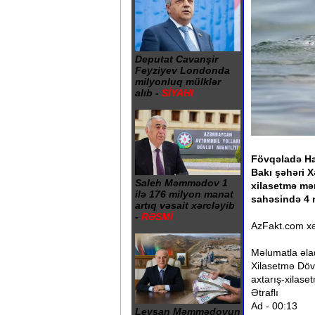
Deputat Cavanşir
Feyziyev Londonda
milyonluq mülklər
alıb -
SİYAHI
Fövqəladə Hal
Bakı şəhəri 
Saleh Məmmədov 1
xilasetmə mə
ilə 176 milyon manat
sahəsində 4 
artıq vəsait xərcləyib
-
RƏSMİ
AzFakt.com xə
Məlumatla əla
Xilasetmə Dövl
axtarış-xilase
Ətraflı
Ad - 00:13
Leysan Məmmədovun