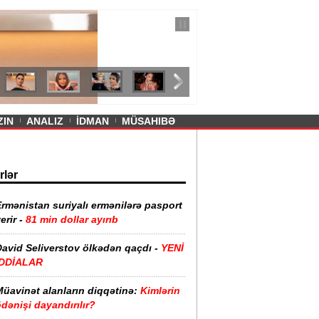
— 11 İyul 2026
ayevanın qısa ətəyi tənqid olundu -
ZIN
ANALIZ
İDMAN
MÜSAHIBƏ
rlər
rmənistan suriyalı ermənilərə pasport
erir -
81 min dollar ayırıb
David Seliverstov ölkədən qaçdı -
YENİ
İDDİALAR
Müavinət alanların diqqətinə:
Kimlərin
dənişi dayandırılır?