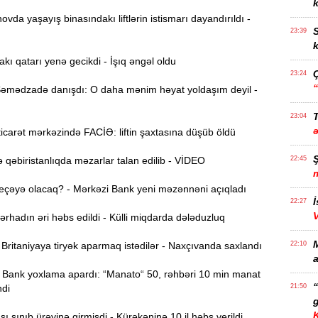
k
da yaşayış binasındakı liftlərin istismarı dayandırıldı -
S
23:39
k
akı qatarı yenə gecikdi - İşıq əngəl oldu
23:24
mədzadə danışdı: O daha mənim həyat yoldaşım deyil -
T
23:04
carət mərkəzində FACİƏ: liftin şaxtasına düşüb öldü
qəbiristanlıqda məzarlar talan edilib - VİDEO
22:45
eçəyə olacaq? - Mərkəzi Bank yeni məzənnəni açıqladı
İ
22:27
hadın əri həbs edildi - Külli miqdarda dələduzluq
ritaniyaya tiryək aparmaq istədilər - Naxçıvanda saxlandı
22:10
a
Bank yoxlama apardı: “Manato“ 50, rəhbəri 10 min manat
ndi
21:50
g
 sınıb ürəyinə girmişdi - Kürəkəninə 10 il həbs verildi