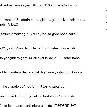
T
Azərbaycana keçən TIR-dan 113 kq narkotik çıxdı -
17:35
e
 olmadan 3 nəfərin adına şirkət açıldı, milyonlarla manat
17:20
v
andı - VİDEO
x
zetinin əməkdaşı SSRİ bayrağına görə həbs edildi -
17:03
21 yaşlı oğlan dənizdə batdı - 3 nəfər xilas edildi
N
16:47
 yanğınlara görə 44 cinayət işi açıldı - 6 nəfər həbs
İ
16:29
i
də minatəmizləmə əməkdaşı minaya düşdü - Xəsarət
“
16:14
Həsənzadə dəfn edildi - I Fəxri xiyabanda
ç
ücüsünü kəsici-deşici alətlə hədələdi - Saxlanıldı
M
16:00
a
i“ndə icra başçısı sakinlərə uduzdu - TƏFƏRRÜAT