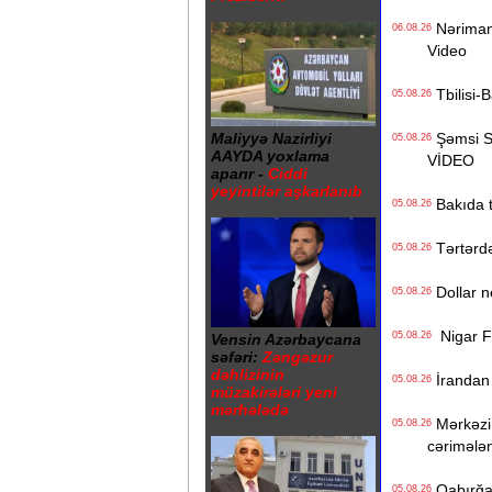
Nərimanov
06.08.26
Video
Tbilisi-B
05.08.26
Şəmsi Sə
Maliyyə Nazirliyi
05.08.26
AAYDA yoxlama
VİDEO
aparır -
Ciddi
yeyintilər aşkarlanıb
Bakıda ti
05.08.26
Tərtərdə 
05.08.26
Dollar n
05.08.26
Nigar Fər
05.08.26
Vensin Azərbaycana
səfəri:
Zəngəzur
dəhlizinin
İrandan B
05.08.26
müzakirələri yeni
mərhələdə
Mərkəzi 
05.08.26
cərimələ
Qabırğası
05.08.26