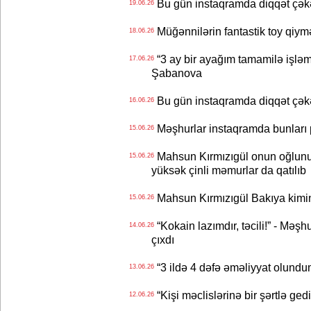
Bu gün instaqramda diqqət çə
19.06.26
Müğənnilərin fantastik toy qiymə
18.06.26
“3 ay bir ayağım tamamilə işləm
17.06.26
Şabanova
Bu gün instaqramda diqqət çə
16.06.26
Məşhurlar instaqramda bunları
15.06.26
Mahsun Kırmızıgül onun oğlunun
15.06.26
yüksək çinli məmurlar da qatılıb
Mahsun Kırmızıgül Bakıya kimin
15.06.26
“Kokain lazımdır, təcili!” - Məşh
14.06.26
çıxdı
“3 ildə 4 dəfə əməliyyat olundu
13.06.26
“Kişi məclislərinə bir şərtlə ge
12.06.26