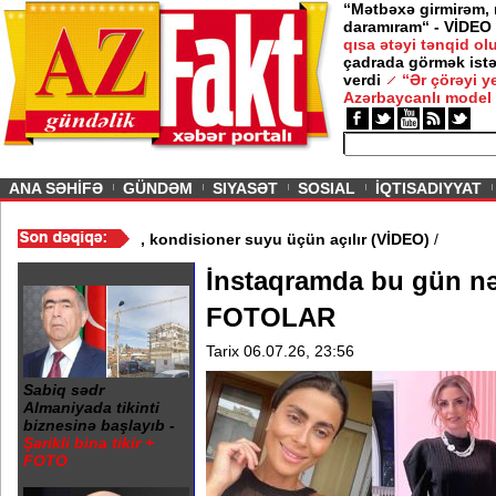
“Mətbəxə girmirəm,
daramıram“ - VİDEO
qısa ətəyi tənqid o
çadrada görmək istə
verdi
“Ər çörəyi 
Azərbaycanlı model
ious
ANA SƏHİFƏ
GÜNDƏM
SIYASƏT
SOSIAL
İQTISADIYYAT
 Çətirlər yağış üçün yox, kondisioner suyu üçün açılır (VİDEO)
/
İnstaqramda bu gün nəl
FOTOLAR
Tarix 06.07.26, 23:56
Sabiq sədr
Almaniyada tikinti
biznesinə başlayıb -
Şərikli bina tikir +
FOTO