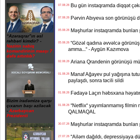
Bu gün instaqramda diqqət çə
07.08.26
Pərvin Abıyeva son görünüşü d
07.08.26
Məşhurlar instaqramda bunları
05.08.26
“Azəraqrar”ın əsl
rəhbəri kimdir? -
“Gözəl qadına əvvəlcə görünüşü
05.08.26
Nazirin sabiq
amma...“ - Aygün Kazımova
komandirinin maaşı 7
dəfə artırılıb?
Ariana Qrandenin görünüşü müz
02.08.26
Manaf Ağayev pul yağışına tutul
01.08.26
paylaşdı, sonra təcili sildi
Fədayə Laçın həbsxana həyatı
01.08.26
Bizim iradəmizə qarşı
“Netflix“ yayımlanmamış filmin nü
çıxanın başı əziləcək
01.08.26
-
Azərbaycan
QALMAQAL
Prezidenti
Məşhurlar instaqramda bunları
30.07.26
“Ailəm dağıldı, depressiyaya dü
27.07.26