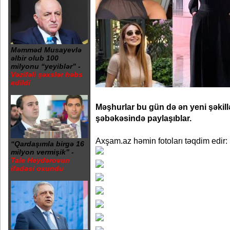
Məmməd Musayevlə
əlbir olub 100
milyonu “yeyiblər” -
Vəzifəli şəxslər həbs
edildi
Məşhurlar bu gün də ən yeni şəkill
şəbəkəsində paylaşıblar.
Axşam.az həmin fotoları təqdim edir:
“Qardaşımla birgə 16
milyon vermişik” -
Tale Heydərovun
ifadəsi oxundu