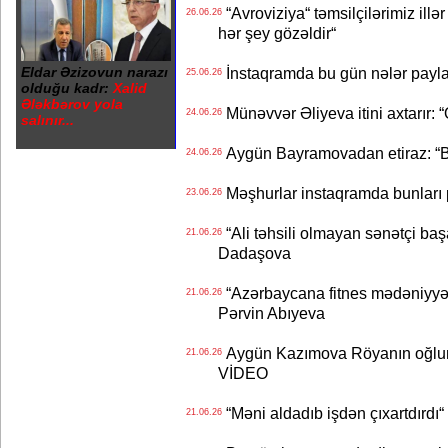
“Avroviziya“ təmsilçilərimiz illər 
26.06.26
hər şey gözəldir“
Eldar Əzizovun narazı
İnstaqramda bu gün nələr payl
25.06.26
olduğu kadr:
Xalid
Ələkbərov yola
Münəvvər Əliyeva itini axtarır: 
24.06.26
salınır...
Aygün Bayramovadan etiraz: “B
24.06.26
Məşhurlar instaqramda bunları
23.06.26
“Ali təhsili olmayan sənətçi başa 
21.06.26
Dadaşova
“Azərbaycana fitnes mədəniyyət
21.06.26
Pərvin Abıyeva
Aygün Kazımova Röyanın oğlun
21.06.26
VİDEO
“Məni aldadıb işdən çıxartdırdı“ 
21.06.26