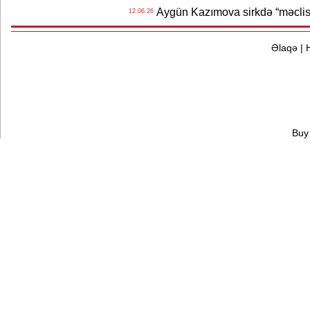
Aygün Kazımova sirkdə “məclis“
12.06.26
Əlaqə
|
Buy 