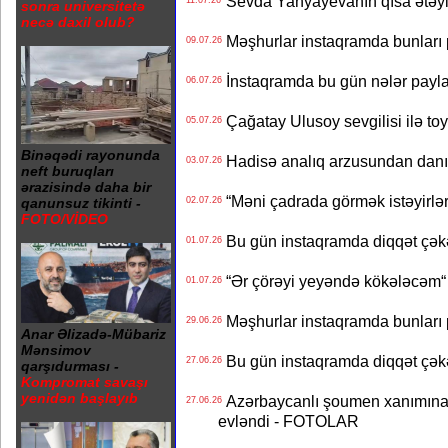
Sevda Yahyayevanın qısa ətəyi
11.07.26
sonra universitetə
necə daxil olub?
Məşhurlar instaqramda bunları
09.07.26
İnstaqramda bu gün nələr payl
06.07.26
Çağatay Ulusoy sevgilisi ilə t
05.07.26
Binəqədi rayonunda
Hadisə analıq arzusundan danış
03.07.26
neft buruqları
ərazisində daha bir
“Məni çadrada görmək istəyirlər
02.07.26
qanunsuz tikinti -
FOTO/VİDEO
Bu gün instaqramda diqqət çə
01.07.26
“Ər çörəyi yeyəndə kökələcəm“ 
01.07.26
Məşhurlar instaqramda bunları
29.06.26
Anar Əlizadə-Mübariz
Mənsimov
Bu gün instaqramda diqqət çə
27.06.26
qarşıdurması -
Kompromat savaşı
yenidən başlayıb
Azərbaycanlı şoumen xanımına xə
27.06.26
evləndi - FOTOLAR