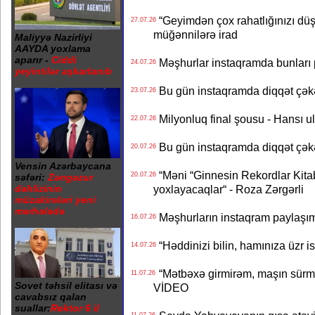
“Geyimdən çox rahatlığınızı dü
27.07.26
müğənnilərə irad
Maliyyə Nazirliyi
AAYDA yoxlama
aparır -
Ciddi
Məşhurlar instaqramda bunları
24.07.26
yeyintilər aşkarlanıb
Bu gün instaqramda diqqət çə
23.07.26
Milyonluq final şousu - Hansı u
22.07.26
Bu gün instaqramda diqqət çə
20.07.26
Vensin Azərbaycana
“Məni “Ginnesin Rekordlar Kitabı
20.07.26
səfəri:
Zəngəzur
dəhlizinin
yoxlayacaqlar“ - Roza Zərgərli
müzakirələri yeni
mərhələdə
Məşhurların instaqram paylaşı
16.07.26
“Həddinizi bilin, hamınıza üzr 
14.07.26
“Mətbəxə girmirəm, maşın sürmü
11.07.26
Sovet təhsil elitası və
VİDEO
cavabsız qalan
suallar:
Rektor 6 il