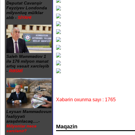
Deputat Cavanşir
Feyziyev Londonda
milyonluq mülklər
alıb -
SİYAHI
Saleh Məmmədov 1
ilə 176 milyon manat
artıq vəsait xərcləyib
-
RƏSMİ
Xəbərin oxunma sayı : 1765
Leysan Məmmədovun
fəaliyyəti
araşdırılacaq….-
Maqazin
Milyonlar necə
xərclənir?