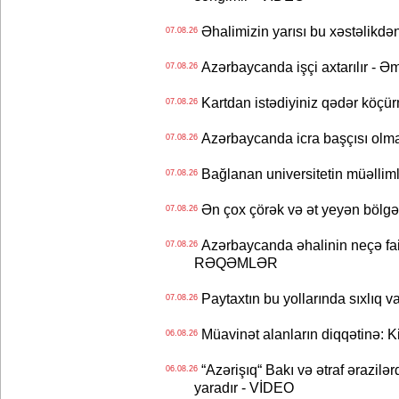
Əhalimizin yarısı bu xəstəlikdən
07.08.26
Azərbaycanda işçi axtarılır - Ə
07.08.26
Kartdan istədiyiniz qədər köçür
07.08.26
Azərbaycanda icra başçısı olma
07.08.26
Bağlanan universitetin müəllimlər
07.08.26
Ən çox çörək və ət yeyən bölgə
07.08.26
Azərbaycanda əhalinin neçə faizi 
07.08.26
RƏQƏMLƏR
Paytaxtın bu yollarında sıxlıq v
07.08.26
Müavinət alanların diqqətinə: Ki
06.08.26
“Azərişıq“ Bakı və ətraf ərazilə
06.08.26
yaradır - VİDEO