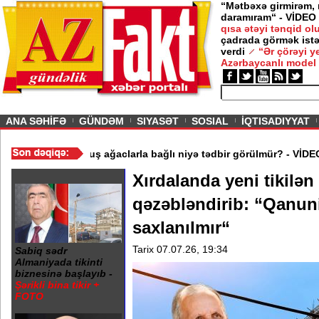
“Mətbəxə girmirəm,
daramıram“ - VİDEO
qısa ətəyi tənqid o
çadrada görmək istə
 -
Nigar
verdi
“Ər çörəyi 
Azərbaycanlı model
ious
ANA SƏHİFƏ
GÜNDƏM
SIYASƏT
SOSIAL
İQTISADIYYAT
ılaşdı
/
Binəqədidə qurumuş ağaclarla bağlı niyə tədbir görülmür?
Xırdalanda yeni tikilən
qəzəbləndirib: “Qanun
saxlanılmır“
Tarix 07.07.26, 19:34
Sabiq sədr
Almaniyada tikinti
biznesinə başlayıb -
Şərikli bina tikir +
FOTO