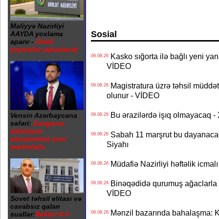
Maliyyə Nazirliyi
Sosial
AAYDA yoxlama
aparır -
Ciddi
yeyintilər aşkarlanıb
Kasko sığorta ilə bağlı yeni yan
09.08.26
VİDEO
Magistratura üzrə təhsil müddətin
09.08.26
olunur - VİDEO
Bu ərazilərdə işıq olmayacaq
Vensin Azərbaycana
09.08.26
səfəri:
Zəngəzur
dəhlizinin
Sabah 11 marşrut bu dayanaca
09.08.26
müzakirələri yeni
Siyahı
mərhələdə
Müdafiə Nazirliyi həftəlik icmal
09.08.26
Binəqədidə qurumuş ağaclarla ba
09.08.26
VİDEO
Sovet təhsil elitası və
cavabsız qalan
Mənzil bazarında bahalaşma: Ki
09.08.26
suallar:
Rektor 6 il