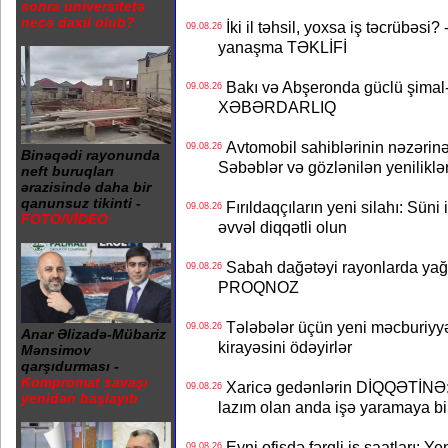
sonra universitetə
necə daxil olub?
İki il təhsil, yoxsa iş təcrübəsi?
09.08.26
yanaşma TƏKLİFİ
Bakı və Abşeronda güclü şimal-
09.08.26
XƏBƏRDARLIQ
Avtomobil sahiblərinin nəzərinə
09.08.26
Binəqədi rayonunda
Səbəblər və gözlənilən yeniliklə
neft buruqları
ərazisində daha bir
qanunsuz tikinti -
Fırıldaqçıların yeni silahı: Süni 
09.08.26
FOTO/VİDEO
əvvəl diqqətli olun
Sabah dağətəyi rayonlarda yağı
09.08.26
PROQNOZ
Tələbələr üçün yeni məcburiyyə
09.08.26
Anar Əlizadə-Mübariz
kirayəsini ödəyirlər
Mənsimov
qarşıdurması -
Kompromat savaşı
Xaricə gedənlərin DİQQƏTİNƏ: 
09.08.26
yenidən başlayıb
lazım olan anda işə yaramaya bi
Eyni ofisdə fərqli iş saatları: 
09.08.26