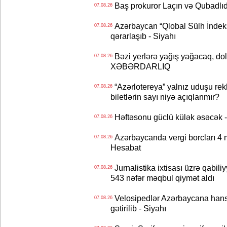
Baş prokuror Laçın və Qubadl
07.08.26
Azərbaycan “Qlobal Sülh İndek
07.08.26
qərarlaşıb - Siyahı
Bəzi yerlərə yağış yağacaq, do
07.08.26
XƏBƏRDARLIQ
“Azərlotereya” yalnız uduşu rek
07.08.26
biletlərin sayı niyə açıqlanmır?
Həftəsonu güclü külək əsəcə
07.08.26
Azərbaycanda vergi borcları 4 m
07.08.26
Hesabat
Jurnalistika ixtisası üzrə qabiliy
07.08.26
543 nəfər məqbul qiymət aldı
Velosipedlər Azərbaycana hans
07.08.26
gətirilib - Siyahı