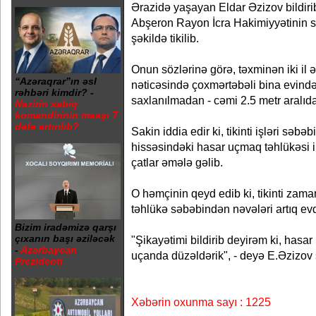
Ərazidə yaşayan Eldar Əzizov bildirib 
Abşeron Rayon İcra Hakimiyyətinin 
şəkildə tikilib.
Onun sözlərinə görə, təxminən iki il ə
“Azəraqrar”ın əsl
nəticəsində çoxmərtəbəli bina evin
rəhbəri kimdir? -
saxlanılmadan - cəmi 2.5 metr aralıda 
Nazirin sabiq
komandirinin maaşı 7
dəfə artırılıb?
Sakin iddia edir ki, tikinti işləri səb
hissəsindəki hasar uçmaq təhlükəsi i
çatlar əmələ gəlib.
O həmçinin qeyd edib ki, tikinti zam
təhlükə səbəbindən nəvələri artıq evd
Bizim iradəmizə qarşı
çıxanın başı əziləcək
"Şikayətimi bildirib deyirəm ki, hasar 
-
Azərbaycan
uçanda düzəldərik", - deyə E.Əzizov 
Prezidenti
Xəbərin oxunma sayı : 1225