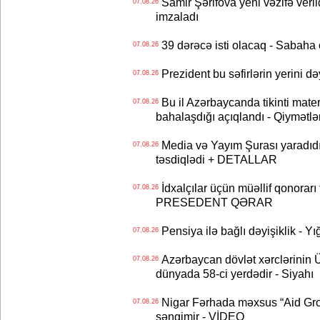
Samir Şərifova yeni vəzifə veri
07.08.26
imzaladı
39 dərəcə isti olacaq - Sabaha
07.08.26
Prezident bu səfirlərin yerini d
07.08.26
Bu il Azərbaycanda tikinti mater
07.08.26
bahalaşdığı açıqlandı - Qiymətlə
Media və Yayım Şurası yaradıdı 
07.08.26
təsdiqlədi + DETALLAR
İdxalçılar üçün müəllif qonorarı
07.08.26
PRESEDENT QƏRAR
Pensiya ilə bağlı dəyişiklik - Yı
07.08.26
Azərbaycan dövlət xərclərinin
07.08.26
dünyada 58-ci yerdədir - Siyahı
Nigar Fərhada məxsus “Aid Grou
07.08.26
səngimir - VİDEO