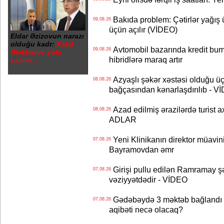
Bakıda problem: Çətirlər yağış 
09.08.26
üçün açılır (VİDEO)
Eldar Əzizovun narazı
olduğu kadr:
Xalid
Avtomobil bazarında kredit bum
09.08.26
Ələkbərov yola
hibridlərə maraq artır
salınır...
Azyaşlı şəkər xəstəsi olduğu ü
08.08.26
bağçasından kənarlaşdırılıb - V
Azad edilmiş ərazilərdə turist ax
08.08.26
ADLAR
Yeni Klinikanın direktor müavini 
07.08.26
Bayramovdan əmr
Girişi pullu edilən Ramramay şə
07.08.26
vəziyyətdədir - VİDEO
Gədəbəydə 3 məktəb bağlandı - 
07.08.26
aqibəti necə olacaq?