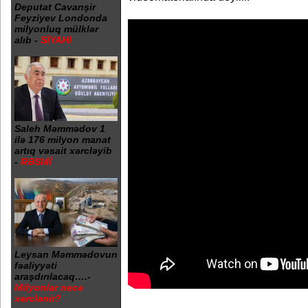
Deputat Cavanşir
Feyziyev Londonda
milyonluq mülklər
alıb -
SİYAHI
Saleh Məmmədov 1
ilə 176 milyon manat
artıq vəsait xərcləyib
-
RƏSMİ
Leysan Məmmədovun
fəaliyyəti
araşdırılacaq….-
Milyonlar necə
xərclənir?