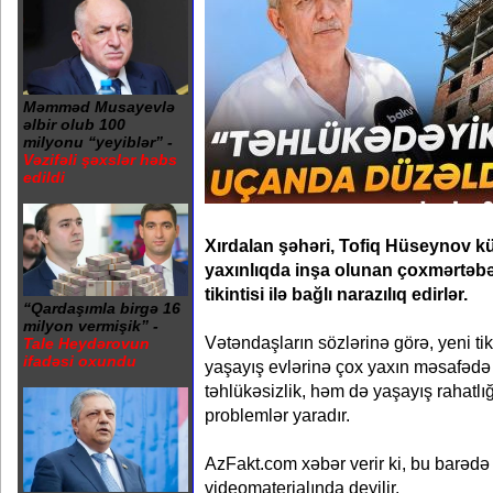
Məmməd Musayevlə
əlbir olub 100
milyonu “yeyiblər” -
Vəzifəli şəxslər həbs
edildi
Xırdalan şəhəri, Tofiq Hüseynov k
yaxınlıqda inşa olunan çoxmərtəbə
tikintisi ilə bağlı narazılıq edirlər.
“Qardaşımla birgə 16
milyon vermişik” -
Vətəndaşların sözlərinə görə, yeni tik
Tale Heydərovun
ifadəsi oxundu
yaşayış evlərinə çox yaxın məsafədə
təhlükəsizlik, həm də yaşayış rahatlı
problemlər yaradır.
AzFakt.com xəbər verir ki, bu barəd
videomaterialında deyilir.