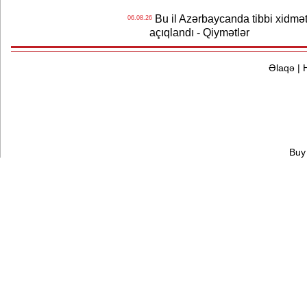
Bu il Azərbaycanda tibbi xidmət
06.08.26
açıqlandı - Qiymətlər
Əlaqə
|
Buy 