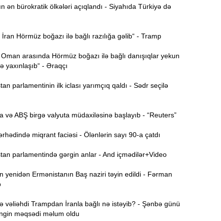
ən bürokratik ölkələri açıqlandı - Siyahıda Türkiyə də
Ə
11:36
ə
ran Hörmüz boğazı ilə bağlı razılığa gəlib“ - Tramp
A
11:19
 Oman arasında Hörmüz boğazı ilə bağlı danışıqlar yekun
 yaxınlaşıb“ - Əraqçı
11:04
b
n parlamentinin ilk iclası yarımçıq qaldı - Sədr seçilə
10:50
h
 və ABŞ birgə valyuta müdaxiləsinə başlayıb - “Reuters”
hədində miqrant faciəsi - Ölənlərin sayı 90-a çatdı
10:34
r
an parlamentində gərgin anlar - And içmədilər+Video
B
 yenidən Ermənistanın Baş naziri təyin edildi - Fərman
10:17
n
b
P
 vəliəhdi Trampdan İranla bağlı nə istəyib? - Şənbə günü
10:02
əngin məqsədi məlum oldu