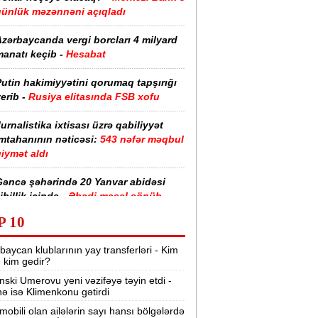
günlük məzənnəni açıqladı
zərbaycanda vergi borcları 4 milyard
anatı keçib -
Hesabat
utin hakimiyyətini qorumaq tapşırığı
erib -
Rusiya elitasında FSB xofu
urnalistika ixtisası üzrə qabiliyyət
imtahanının nəticəsi:
543 nəfər məqbul
iymət aldı
Gəncə şəhərində 20 Yanvar abidəsi
ibillik içində -
Əbədi məşəl sönüb
(VİDEO)
P 10
akistan, Səudiyyə Ərəbistanı və
baycan klublarının yay transferləri - Kim
ürkiyə saziş imzalayıb -
Birgə müdafiə
r, kim gedir?
haqqında
nski Umerovu yeni vəzifəyə təyin etdi -
nə isə Klimenkonu gətirdi
“Tarqovı”dakı yanğın məhdudlaşdırıldı
-
VİDEOLAR
mobili olan ailələrin sayı hansı bölgələrdə