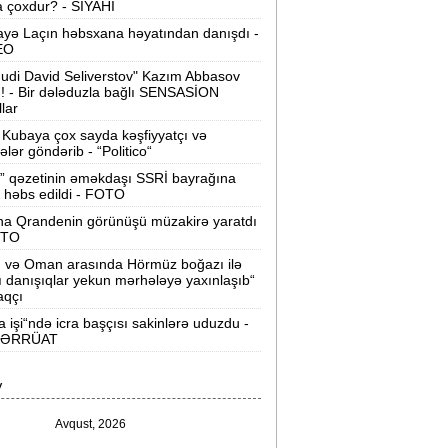
 çoxdur? - SİYAHI
Velosipedlər Azərbaycana hansı
yə Laçın həbsxana həyatından danışdı -
lkələrdən və neçəyə gətirilib -
Siyahı
EO
udi David Seliverstov" Kazım Abbasov
Pərvin Abıyeva son görünüşü diqqət
ı! - Bir dələduzla bağlı SENSASİON
llar
əkdi -
FOTOLAR
Kubaya çox sayda kəşfiyyatçı və
Bakıda 70 min manatlıq naqil
tələr göndərib - “Politico“
oğurlayan şəxs tutuldu -
VİDEO
” qəzetinin əməkdaşı SSRİ bayrağına
 həbs edildi - FOTO
amir Şərifova yeni vəzifə verildi -
na Qrandenin görünüşü müzakirə yaratdı
Prezident Sərəncam imzaladı
OTO
n və Oman arasında Hörmüz boğazı ilə
ovuzda qadın qətlə yetirildi -
Şübhəli
ı danışıqlar yekun mərhələyə yaxınlaşıb“
qardaşı oğludur
aqçı
a işi“ndə icra başçısı sakinlərə uduzdu -
9 dərəcə isti olacaq -
Sabaha olan
ƏRRÜAT
hava proqnozu
V
rezident bu səfirlərin yerini dəyişdi -
Sərəncam
Avqust, 2026