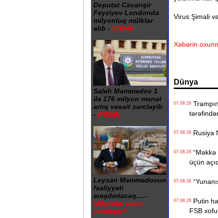
Deputat Cavanşir
Feyziyev Londonda
Virus Şimali v
milyonluq mülklər
alıb -
SİYAHI
Xəbərin oxunm
Dünya
Saleh Məmmədov 1
ilə 176 milyon manat
Trampın 4
07.08.26
artıq vəsait xərcləyib
tərəfində
-
RƏSMİ
Rusiya N
07.08.26
“Məkkə s
07.08.26
üçün açı
Leysan Məmmədovun
“Yunanıst
07.08.26
fəaliyyəti
araşdırılacaq….-
Putin hak
07.08.26
Milyonlar necə
FSB xofu
xərclənir?