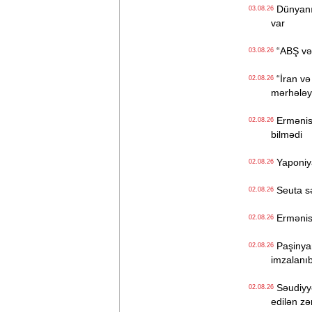
Dünyanın 
03.08.26
var
“ABŞ və İ
03.08.26
“İran və
02.08.26
mərhələyə
Ermənista
02.08.26
bilmədi
Yaponiya
02.08.26
Seuta sər
02.08.26
Ermənist
02.08.26
Paşinyan
02.08.26
imzalanı
Səudiyyə
02.08.26
edilən z