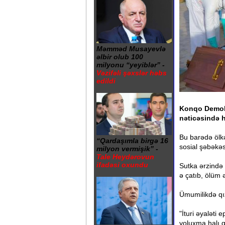
Məmməd Musayevlə
əlbir olub 100
milyonu “yeyiblər” -
Vəzifəli şəxslər həbs
edildi
Konqo Demokr
nəticəsində hə
Bu barədə ölkə
“Qardaşımla birgə 16
sosial şəbəkəsi
milyon vermişik” -
Tale Heydərovun
ifadəsi oxundu
Sutka ərzində 
ə çatıb, ölüm 
Ümumilikdə qı
"İturi əyaləti
yoluxma halı 