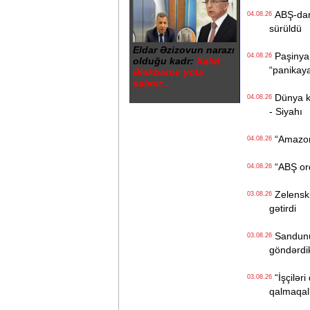
ABŞ-dan İ
04.08.26
sürüldü
Eldar Əzizovun narazı
Paşinyan
04.08.26
olduğu kadr:
Xalid
“panikay
Ələkbərov yola
salınır...
Dünya kən
04.08.26
- Siyahı
“Amazon“ 
04.08.26
“ABŞ ordu
04.08.26
Zelenski 
03.08.26
gətirdi
Sandunun
03.08.26
göndərdi
“İşçiləri
03.08.26
qalmaqall