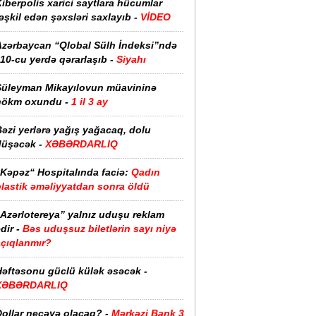
iberpolis xarici saytlara hücumlar
əşkil edən şəxsləri saxlayıb -
VİDEO
Azərbaycan “Qlobal Sülh İndeksi”ndə
10-cu yerdə qərarlaşıb -
Siyahı
Süleyman Mikayılovun müavininə
hökm oxundu -
1 il 3 ay
əzi yerlərə yağış yağacaq, dolu
düşəcək -
XƏBƏRDARLIQ
“Kəpəz“ Hospitalında faciə:
Qadın
plastik əməliyyatdan sonra öldü
“Azərlotereya” yalnız uduşu reklam
dir -
Bəs uduşsuz biletlərin sayı niyə
açıqlanmır?
Həftəsonu güclü külək əsəcək -
XƏBƏRDARLIQ
ollar neçəyə olacaq? -
Mərkəzi Bank 3