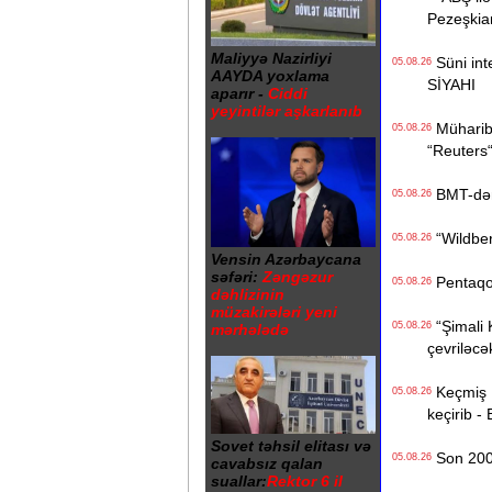
Pezeşkia
Maliyyə Nazirliyi
Süni inte
05.08.26
AAYDA yoxlama
SİYAHI
aparır -
Ciddi
yeyintilər aşkarlanıb
Müharibə
05.08.26
“Reuters
BMT-dən d
05.08.26
“Wildberr
05.08.26
Vensin Azərbaycana
səfəri:
Zəngəzur
Pentaqon
05.08.26
dəhlizinin
müzakirələri yeni
“Şimali 
05.08.26
mərhələdə
çevriləcə
Keçmiş Ru
05.08.26
keçirib -
Sovet təhsil elitası və
Son 200 i
05.08.26
cavabsız qalan
suallar:
Rektor 6 il