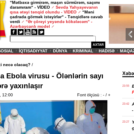
“Mətbəxə girmirəm, maşın sürmürəm, saçımı
daramıram“ - VİDEO
Sevda Yahyayevanın
/ MAQAZIN /
qısa ətəyi tənqid olundu - VİDEO
“Məni
çadrada görmək istəyirlər“ - Tənqidlərə cavab
Sevda Yahy
verdi
“Ər çörəyi yeyəndə kökələcəm“ -
VİDEO
Azərbaycanlı model
AXTAR
SOSIAL
İQTISADIYYAT
DÜNYA
KRIMINAL
HADISƏ
MAQA
n aqibəti necə olacaq?
/
Xəbə
 Ebola virusu - Ölənlərin sayı
rə yaxınlaşır
23:55
, 12:00
Font ölçüsü :
-
/
+
A
23:42
-
Y
23:27
ç