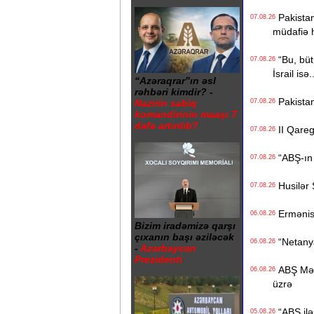
Pakistan,
07.08.26
müdafiə 
“Bu, bütü
07.08.26
İsrail isə.
“Azəraqrar”ın əsl
rəhbəri kimdir? -
Pakistan
07.08.26
Nazirin sabiq
komandirinin maaşı 7
dəfə artırılıb?
II Qaregi
07.08.26
“ABŞ-ın İ
07.08.26
Husilər S
07.08.26
Ermənista
06.08.26
Bizim iradəmizə qarşı
çıxanın başı əziləcək
“Netanyah
06.08.26
-
Azərbaycan
Prezidenti
ABŞ Mərkə
06.08.26
üzrə
“ABŞ ilə 
05.08.26