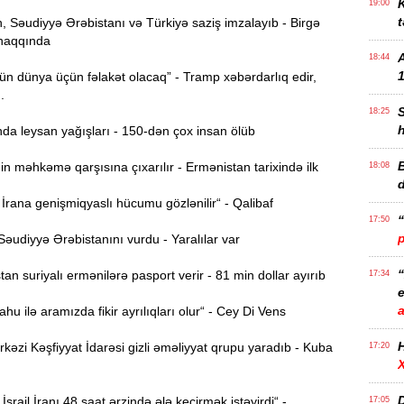
K
19:00
t
 Səudiyyə Ərəbistanı və Türkiyə saziş imzalayıb - Birgə
haqqında
18:44
1
n dünya üçün fəlakət olacaq” - Tramp xəbərdarlıq edir,
..
18:25
da leysan yağışları - 150-dən çox insan ölüb
B
n məhkəmə qarşısına çıxarılır - Ermənistan tarixində ilk
18:08
rana genişmiqyaslı hücumu gözlənilir“ - Qalibaf
17:50
əudiyyə Ərəbistanını vurdu - Yaralılar var
n suriyalı ermənilərə pasport verir - 81 min dollar ayırıb
17:34
e
u ilə aramızda fikir ayrılıqları olur“ - Cey Di Vens
zi Kəşfiyyat İdarəsi gizli əməliyyat qrupu yaradıb - Kuba
17:20
D
İsrail İranı 48 saat ərzində ələ keçirmək istəyirdi“ -
17:05