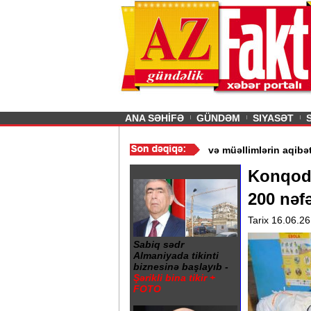
26
şın sürmürəm, saçımı
Previous
ANA SƏHİFƏ
GÜNDƏM
SIYASƏT
“ - Ərdoğan
/
Gədəbəydə 3 məktəb bağlandı - Şagird və müəllimləri
Konqoda
200 nəfə
Tarix 16.06.26
Sabiq sədr
Almaniyada tikinti
biznesinə başlayıb -
Şərikli bina tikir +
FOTO