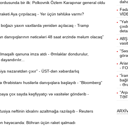
daha
ordusunda bir ilk: Polkovnik Özlem Karapınar general oldu
15:13
Fəda
ö
keti Aya çırpılacaq - Yer üçün təhlükə varmı?
VİD
"Yəh
oğazı yaxın vaxtlarda yenidən açılacaq - Tramp
14:59
çıxd
deta
ç
 danışıqlarının nəticələri 48 saat ərzində məlum olacaq”
ABŞ 
14:43
vasi
“Səs
lmaqallı qanuna imza atdı - Əmlaklar dondurulur,
görə
S
dayandırılır...
14:26
Aria
- F
ya nəzarətdən çıxır” - ÜST-dən xəbərdarlıq
“İra
T
14:11
bağl
Ərəbistanı husilərlə danışıqlara başlayıb - “Bloomberg“
- Ər
“Arp
3
ya çox sayda kəşfiyyatçı və vasitələr göndərib -
13:56
TƏF
ARXİ
P
siya neftinin idxalını azaltmağa razılaşıb - Reuters
13:40
 həyəcanda: Böhran üçün raket qalmadı
13:23