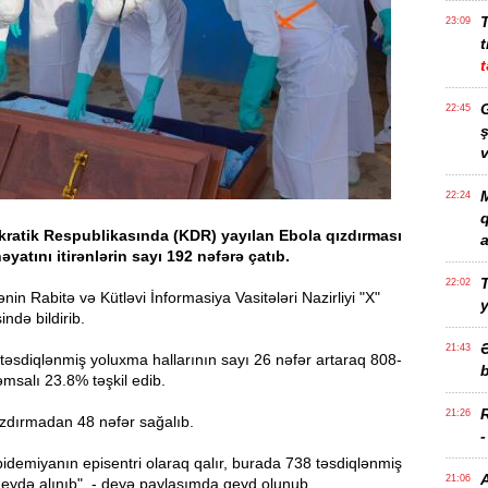
23:09
t
t
G
22:45
ş
v
M
22:24
atik Respublikasında (KDR) yayılan Ebola qızdırması
a
yatını itirənlərin sayı 192 nəfərə çatıb.
T
22:02
nin Rabitə və Kütləvi İnformasiya Vasitələri Nazirliyi "X"
ndə bildirib.
21:43
təsdiqlənmiş yoluxma hallarının sayı 26 nəfər artaraq 808-
b
əmsalı 23.8% təşkil edib.
21:26
zdırmadan 48 nəfər sağalıb.
 epidemiyanın episentri olaraq qalır, burada 738 təsdiqlənmiş
21:06
qeydə alınıb", - deyə paylaşımda qeyd olunub.