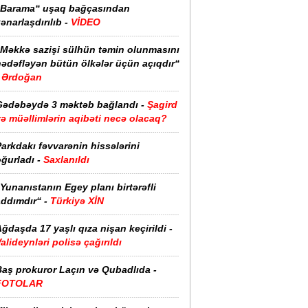
“Barama“ uşaq bağçasından
ənarlaşdırılıb -
VİDEO
“Məkkə sazişi sülhün təmin olunmasını
hədəfləyən bütün ölkələr üçün açıqdır“
Ərdoğan
Gədəbəydə 3 məktəb bağlandı -
Şagird
ə müəllimlərin aqibəti necə olacaq?
arkdakı fəvvarənin hissələrini
ğurladı -
Saxlanıldı
Yunanıstanın Egey planı birtərəfli
ddımdır“ -
Türkiyə XİN
ğdaşda 17 yaşlı qıza nişan keçirildi -
alideynləri polisə çağırıldı
Baş prokuror Laçın və Qubadlıda -
FOTOLAR