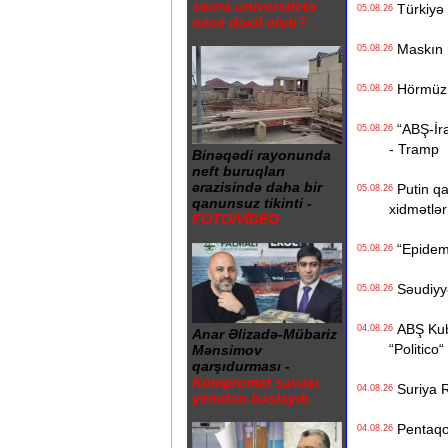
sonra universitetə
Türkiyə 
05.08.26
necə daxil olub?
Maskın ra
05.08.26
Hörmüz b
05.08.26
“ABŞ-İran
05.08.26
- Tramp
Binəqədi rayonunda
neft buruqları
ərazisində daha bir
Putin qa
05.08.26
qanunsuz tikinti -
xidmətlər 
FOTO/VİDEO
“Epidemi
05.08.26
Səudiyyə 
05.08.26
ABŞ Kuba
04.08.26
Anar Əlizadə-Mübariz
“Politico“
Mənsimov
qarşıdurması -
Kompromat savaşı
Suriya Ru
04.08.26
yenidən başlayıb
Pentaqon
04.08.26