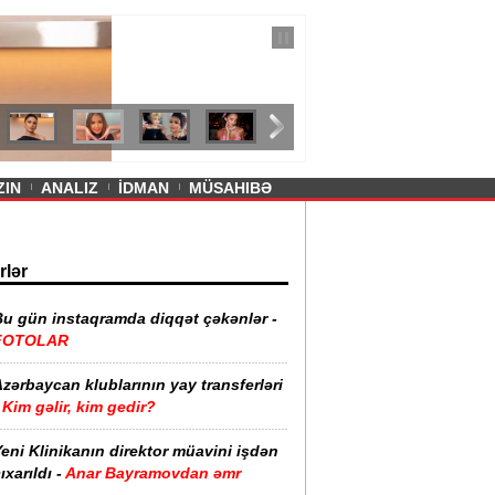
— 11 İyul 2026
ayevanın qısa ətəyi tənqid olundu -
ZIN
ANALIZ
İDMAN
MÜSAHIBƏ
rlər
Bu gün instaqramda diqqət çəkənlər -
FOTOLAR
zərbaycan klublarının yay transferləri
Kim gəlir, kim gedir?
eni Klinikanın direktor müavini işdən
ıxarıldı -
Anar Bayramovdan əmr