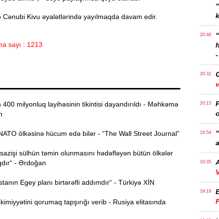
k
ə Cənubi Kivu əyalətlərində yayılmaqda davam edir.
20:48
a sayı : 1213
-
20:32
v
P
00 milyonluq layihəsinin tikintisi dayandırıldı - Məhkəmə
20:15
o
n
“
ATO ölkəsinə hücum edə bilər - “The Wall Street Journal”
19:54
a
azişi sülhün təmin olunmasını hədəfləyən bütün ölkələr
A
qdır“ - Ərdoğan
19:35
V
anın Egey planı birtərəfli addımdır“ - Türkiyə XİN
19:18
imiyyətini qorumaq tapşırığı verib - Rusiya elitasında