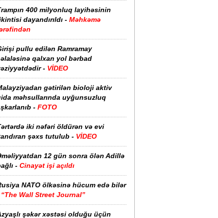
Trampın 400 milyonluq layihəsinin
ikintisi dayandırıldı -
Məhkəmə
ərəfindən
irişi pullu edilən Ramramay
əlaləsinə qalxan yol bərbad
əziyyətdədir -
VİDEO
alayziyadan gətirilən bioloji aktiv
qida məhsullarında uyğunsuzluq
şkarlanıb -
FOTO
ərtərdə iki nəfəri öldürən və evi
yandıran şəxs tutulub -
VİDEO
Əməliyyatdan 12 gün sonra ölən Adillə
ağlı -
Cinayət işi açıldı
Rusiya NATO ölkəsinə hücum edə bilər
-
“The Wall Street Journal”
Azyaşlı şəkər xəstəsi olduğu üçün