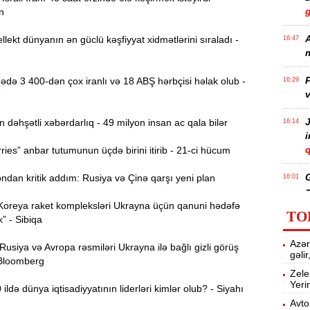
n
A
llekt dünyanın ən güclü kəşfiyyat xidmətlərini sıraladı -
16:47
m
P
də 3 400-dən çox iranlı və 18 ABŞ hərbçisi həlak olub -
16:29
v
“
J
əhşətli xəbərdarlıq - 49 milyon insan ac qala bilər
16:14
q
ies” anbar tutumunun üçdə birini itirib - 21-ci hücum
dan kritik addım: Rusiya və Çinə qarşı yeni plan
16:01
z
Koreya raket kompleksləri Ukrayna üçün qanuni hədəfə
TO
k” - Sibiqa
P
15:45
Azər
T
siya və Avropa rəsmiləri Ukrayna ilə bağlı gizli görüş
gəli
 Bloomberg
Zele
Yeri
ldə dünya iqtisadiyyatının liderləri kimlər olub? - Siyahı
15:28
Avto