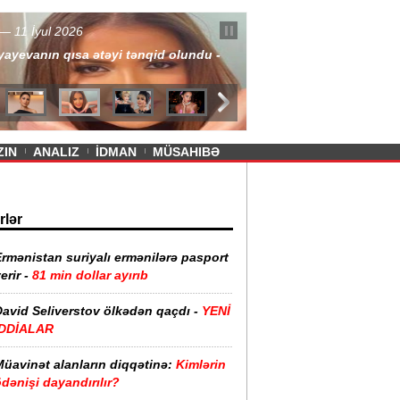
— 11 İyul 2026
ayevanın qısa ətəyi tənqid olundu -
ZIN
ANALIZ
İDMAN
MÜSAHIBƏ
rlər
rmənistan suriyalı ermənilərə pasport
erir -
81 min dollar ayırıb
David Seliverstov ölkədən qaçdı -
YENİ
İDDİALAR
Müavinət alanların diqqətinə:
Kimlərin
dənişi dayandırılır?