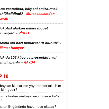
Ana xəstədirsə, körpəni əmizdirmək
əhlükəlidirmi? -
Mütəxəssisindən
cavab
Şokolad alarkən nələrə diqqət
tməliyik? -
VİDEO
Mənə aid bəzi fikirlər təhrif olunub” -
Hikmət Hacıyev
Bakıda 108 küçə və prospektdə yol
əmiri aparılır −
AAYDA
sti havada qəbul edilən bəzi dərmanlar
P 10
əsadlar törədə bilər -
VİDEO
baycan klublarının yay transferləri - Kim
üharibədə 3 400-dən çox iranlı və 18
r, kim gedir?
ABŞ hərbçisi həlak olub -
“Reuters“
nın altından metroya keçid inşa edilir?-
EO
BMT-dən dəhşətli xəbərdarlıq -
49
ilyon insan ac qala bilər
stun ilk günündə hava necə olacaq?-