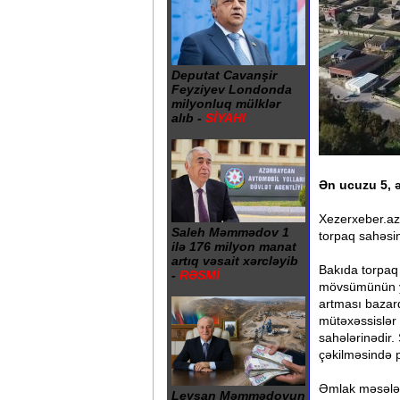
Deputat Cavanşir
Feyziyev Londonda
milyonluq mülklər
alıb -
SİYAHI
Ən ucuzu 5, ə
Xezerxeber.az 
Saleh Məmmədov 1
torpaq sahəsin
ilə 176 milyon manat
artıq vəsait xərcləyib
Bakıda torpaq 
-
RƏSMİ
mövsümünün ya
artması bazar
mütəxəssislər b
sahələrinədir.
çəkilməsində 
Əmlak məsələlə
Leysan Məmmədovun