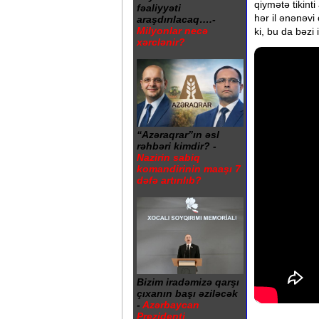
qiymətə tikint
fəaliyyəti
hər il ənənəvi
araşdırılacaq….-
Milyonlar necə
ki, bu da bəzi 
xərclənir?
“Azəraqrar”ın əsl
rəhbəri kimdir? -
Nazirin sabiq
komandirinin maaşı 7
dəfə artırılıb?
Bizim iradəmizə qarşı
çıxanın başı əziləcək
-
Azərbaycan
Prezidenti