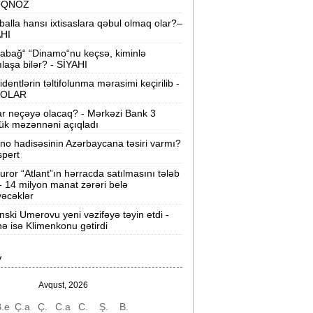
OQNOZ
“Wildberries” anbar tutumunun üçdə
balla hansı ixtisaslara qəbul olmaq olar?–
irini itirib -
21-ci hücum
AHI
abağ“ “Dinamo“nu keçsə, kiminlə
“Sea Breeze“də mənzil qiymətləri necə
ılaşa bilər? - SİYAHI
əyişir? -
Qiymətlər
identlərin təltifolunma mərasimi keçirilib -
OLAR
Bakıda ticarət mərkəzində FACİƏ:
liftin
ar neçəyə olacaq? - Mərkəzi Bank 3
şaxtasına düşüb öldü
ük məzənnəni açıqladı
ino hadisəsinin Azərbaycana təsiri varmı?
Pentaqondan kritik addım:
Rusiya və
spert
inə qarşı yeni plan
uror “Atlant”ın hərracda satılmasını tələb
 - 14 milyon manat zərəri belə
axçıvan Şəhər Poliklinikasında tibbi
əcəklər
rayış 60-80 manata satılır? -
VİDEO
nski Umerovu yeni vəzifəyə təyin etdi -
nə isə Klimenkonu gətirdi
olleclərdə ən yüksək təhsil haqqı
lan ixtisaslar -
SİYAHI
V
"Yəhudi David Seliverstov" Kazım
bbasov çıxdı! -
Bir dələduzla bağlı
Avqust, 2026
SENSASİON detallar
.e
Ç.a
Ç.
C.a
C.
Ş.
B.