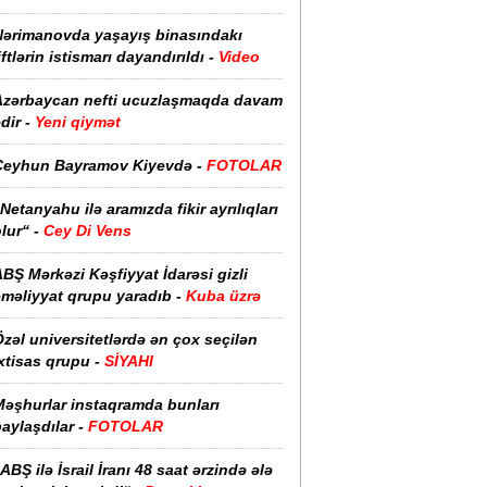
Nərimanovda yaşayış binasındakı
iftlərin istismarı dayandırıldı -
Video
Azərbaycan nefti ucuzlaşmaqda davam
dir -
Yeni qiymət
Ceyhun Bayramov Kiyevdə -
FOTOLAR
Netanyahu ilə aramızda fikir ayrılıqları
lur“ -
Cey Di Vens
BŞ Mərkəzi Kəşfiyyat İdarəsi gizli
əməliyyat qrupu yaradıb -
Kuba üzrə
zəl universitetlərdə ən çox seçilən
xtisas qrupu -
SİYAHI
Məşhurlar instaqramda bunları
aylaşdılar -
FOTOLAR
ABŞ ilə İsrail İranı 48 saat ərzində ələ