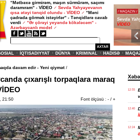
“Mətbəxə girmirəm, maşın sürmürəm, saçımı
daramıram“ - VİDEO
Sevda Yahyayevanın
/ MAQAZIN /
qısa ətəyi tənqid olundu - VİDEO
“Məni
çadrada görmək istəyirlər“ - Tənqidlərə cavab
Sevda Yahy
verdi
“Ər çörəyi yeyəndə kökələcəm“ -
VİDEO
Azərbaycanlı model
AXTAR
SOSIAL
İQTISADIYYAT
DÜNYA
KRIMINAL
HADISƏ
MAQA
ucuzlaşmaqda davam edir - Yeni qiymət
/
Xəbə
canda çıxarışlı torpaqlara maraq
 VİDEO
E
12:55
v
, 21:50
Font ölçüsü :
-
/
+
12:40
12:24
ö