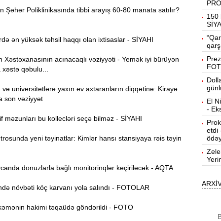
PR
Şəhər Poliklinikasında tibbi arayış 60-80 manata satılır?
19:31
150 
b
SİY
“Qar
də ən yüksək təhsil haqqı olan ixtisaslar - SİYAHI
19:16
qarş
d
Prez
Xəstəxanasının acınacaqlı vəziyyəti - Yemək iyi bürüyən
FOT
 xəstə qəbulu...
19:00
Doll
günl
ə universitetlərə yaxın ev axtaranların diqqətinə: Kirayə
a son vəziyyət
El N
18:41
- Ek
Ç
f məzunları bu kollecləri seçə bilməz - SİYAHI
Prok
etdi
N
18:22
osunda yeni təyinatlar: Kimlər hansı stansiyaya rəis təyin
ödəy
a
Zele
Yeri
K
18:05
anda donuzlarla bağlı monitorinqlər keçiriləcək - AQTA
o
ARXİ
ə növbəti köç karvanı yola salındı - FOTOLAR
17:49
A
əmənin hakimi təqaüdə göndərildi - FOTO
B