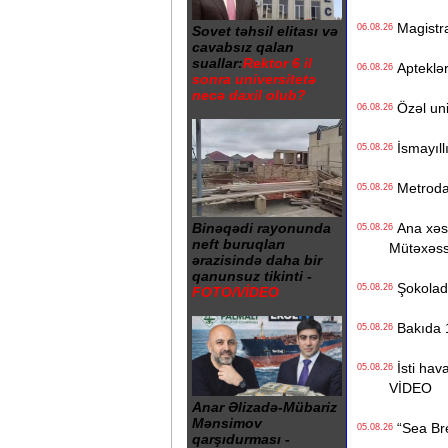
Magistrat
06.08.26
Sovet təhsil elitası və
cavabsız qalan
suallar:
Rektor 6 il
Apteklərd
06.08.26
sonra universitetə
necə daxil olub?
Özəl univ
06.08.26
İsmayıll
05.08.26
Metrodak
05.08.26
Ana xəstə
Binəqədi rayonunda
05.08.26
neft buruqları
Mütəxəss
ərazisində daha bir
qanunsuz tikinti -
Şokolad 
05.08.26
FOTO/VİDEO
Bakıda 1
05.08.26
İsti hava
05.08.26
VİDEO
Anar Əlizadə-Mübariz
Mənsimov
“Sea Bree
05.08.26
qarşıdurması -