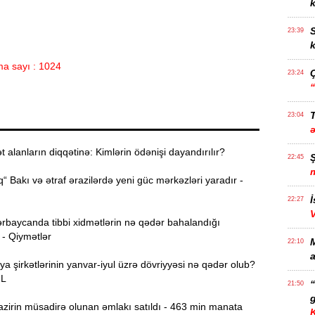
k
S
23:39
k
a sayı : 1024
23:24
T
23:04
alanların diqqətinə: Kimlərin ödənişi dayandırılır?
22:45
“ Bakı və ətraf ərazilərdə yeni güc mərkəzləri yaradır -
İ
22:27
rbaycanda tibbi xidmətlərin nə qədər bahalandığı
 - Qiymətlər
22:10
a
ya şirkətlərinin yanvar-iyul üzrə dövriyyəsi nə qədər olub?
ƏL
21:50
g
zirin müsadirə olunan əmlakı satıldı - 463 min manata