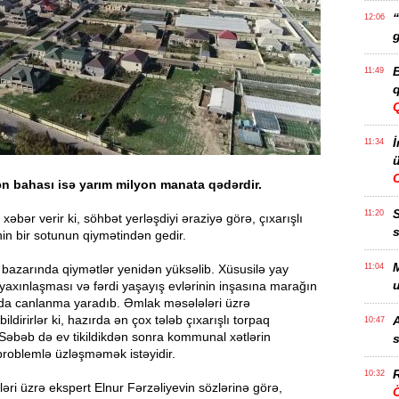
“
12:06
g
B
11:49
q
İ
11:34
ü
n bahası isə yarım milyon manata qədərdir.
11:20
xəbər verir ki, söhbət yerləşdiyi əraziyə görə, çıxarışlı
s
in bir sotunun qiymətindən gedir.
M
bazarında qiymətlər yenidən yüksəlib. Xüsusilə yay
11:04
u
xınlaşması və fərdi yaşayış evlərinin inşasına marağın
da canlanma yaradıb. Əmlak məsələləri üzrə
ildirirlər ki, hazırda ən çox tələb çıxarışlı torpaq
A
10:47
 Səbəb də ev tikildikdən sonra kommunal xətlərin
s
problemlə üzləşməmək istəyidir.
R
10:32
ri üzrə ekspert Elnur Fərzəliyevin sözlərinə görə,
Ö