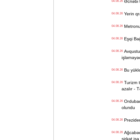
Əcnəbi tu
04.08.26
Yerin qr
04.08.26
Metronun
04.08.26
Eşqi Bağı
04.08.26
Avqustun
04.08.26
işləməyə
Bu yüklə
04.08.26
Turizm tə
04.08.26
azalır - 
Ordubadın
04.08.26
olundu
Preziden
04.08.26
Ağcabədi
04.08.26
şirkət isə.