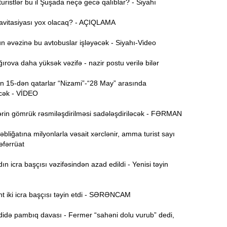
ristlər bu il Şuşada neçə gecə qalıblar? - Siyahı
avitasiyası yox olacaq? - AÇIQLAMA
15:44
U
 əvəzinə bu avtobuslar işləyəcək - Siyahı-Video
rova daha yüksək vəzifə - nazir postu verilə bilər
B
15:27
 15-dən qatarlar “Nizami”-“28 May” arasında
cək - VİDEO
S
15:12
rin gömrük rəsmiləşdirilməsi sadələşdiriləcək - FƏRMAN
l
bliğatına milyonlarla vəsait xərclənir, amma turist sayı
T
14:58
Təfərrüat
 icra başçısı vəzifəsindən azad edildi - Yenisi təyin
14:42
t iki icra başçısı təyin etdi - SƏRƏNCAM
9
14:25
də pambıq davası - Fermer “sahəni dolu vurub” dedi,
b
..