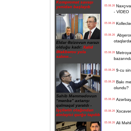
Kompromat savaşı
Naxçıvan 
05.08.26
yenidən başlayıb
- VİDEO
Kolleclər
05.08.26
Abşeron 
05.08.26
otaqlarda
Eldar Əzizovun narazı
olduğu kadr:
Xalid
Ələkbərov yola
Metroya v
05.08.26
salınır...
bazarınd
9-cu sini
05.08.26
Bakı metr
05.08.26
olundu?
Sahib Məmmədovun
Azərbayc
05.08.26
“mənbə” axtarışı
qalmaqal yaratdı -
İşçilərin otağından
Xocavənd
05.08.26
dinləyici qurğu tapılıb
Ali Məhk
05.08.26