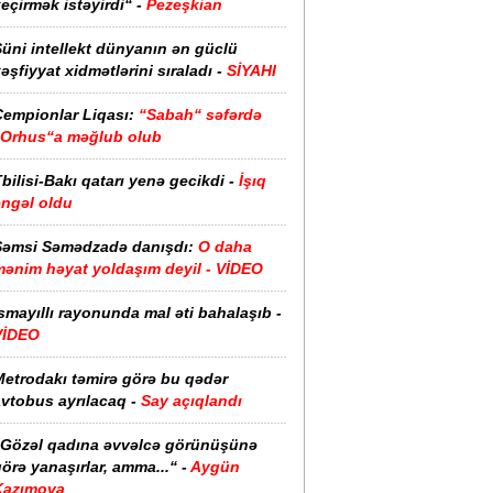
eçirmək istəyirdi“ -
Pezeşkian
üni intellekt dünyanın ən güclü
əşfiyyat xidmətlərini sıraladı -
SİYAHI
Çempionlar Liqası:
“Sabah“ səfərdə
“Orhus“a məğlub olub
bilisi-Bakı qatarı yenə gecikdi -
İşıq
əngəl oldu
Şəmsi Səmədzadə danışdı:
O daha
mənim həyat yoldaşım deyil - VİDEO
smayıllı rayonunda mal əti bahalaşıb -
VİDEO
Metrodakı təmirə görə bu qədər
vtobus ayrılacaq -
Say açıqlandı
“Gözəl qadına əvvəlcə görünüşünə
örə yanaşırlar, amma...“ -
Aygün
Kazımova