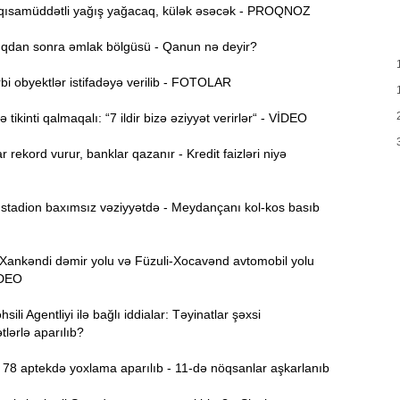
ısamüddətli yağış yağacaq, külək əsəcək - PROQNOZ
T
17:35
e
dan sonra əmlak bölgüsü - Qanun nə deyir?
17:20
i obyektlər istifadəyə verilib - FOTOLAR
v
x
tikinti qalmaqalı: “7 ildir bizə əziyyət verirlər“ - VİDEO
17:03
r rekord vurur, banklar qazanır - Kredit faizləri niyə
N
16:47
tadion baxımsız vəziyyətdə - Meydançanı kol-kos basıb
İ
16:29
nkəndi dəmir yolu və Füzuli-Xocavənd avtomobil yolu
i
VİDEO
“
16:14
ili Agentliyi ilə bağlı iddialar: Təyinatlar şəxsi
lərlə aparılıb?
ç
78 aptekdə yoxlama aparılıb - 11-də nöqsanlar aşkarlanıb
M
16:00
a