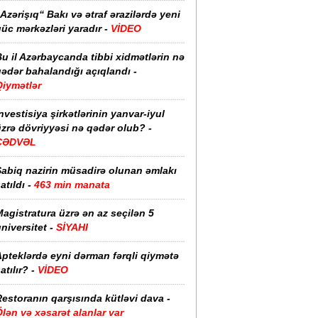
Azərişıq“ Bakı və ətraf ərazilərdə yeni
üc mərkəzləri yaradır -
VİDEO
u il Azərbaycanda tibbi xidmətlərin nə
ədər bahalandığı açıqlandı -
Qiymətlər
nvestisiya şirkətlərinin yanvar-iyul
zrə dövriyyəsi nə qədər olub? -
CƏDVƏL
Sabiq nazirin müsadirə olunan əmlakı
atıldı -
463 min manata
agistratura üzrə ən az seçilən 5
niversitet -
SİYAHI
pteklərdə eyni dərman fərqli qiymətə
atılır? -
VİDEO
estoranın qarşısında kütləvi dava -
lən və xəsarət alanlar var