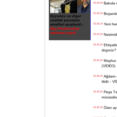
Bakıda q
05.08.26
Boşandıq
05.08.26
Eyyubov və digər
vəzifəli şəxslərin
Yeni hərb
əməlləri açıqlandı -
05.08.26
Baş Prokurorluq
məlumat yaydı
Nəsimidə 
05.08.26
Ehtiyatla
05.08.26
düşmür?
Məşhur s
05.08.26
(VİDEO)
Ağdam-Xa
05.08.26
tikilir - 
Peşə Təhs
04.08.26
münasibət
Ötən ay 
04.08.26