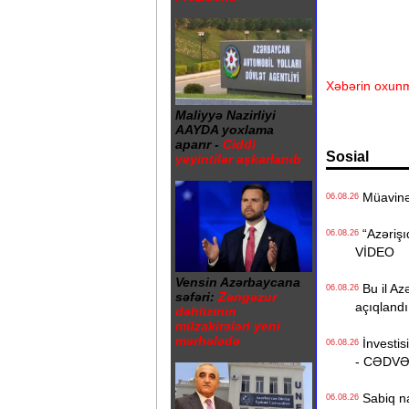
Xəbərin oxunm
Maliyyə Nazirliyi
AAYDA yoxlama
aparır -
Ciddi
Sosial
yeyintilər aşkarlanıb
Müavinət 
06.08.26
“Azərişıq
06.08.26
VİDEO
Vensin Azərbaycana
Bu il Azə
06.08.26
səfəri:
Zəngəzur
açıqlandı
dəhlizinin
müzakirələri yeni
mərhələdə
İnvestisi
06.08.26
- CƏDV
Sabiq na
06.08.26