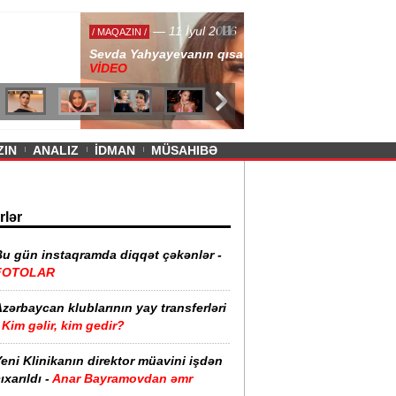
— 11 İyul 2026
ayevanın qısa ətəyi tənqid olundu -
ZIN
ANALIZ
İDMAN
MÜSAHIBƏ
rlər
Bu gün instaqramda diqqət çəkənlər -
FOTOLAR
zərbaycan klublarının yay transferləri
Kim gəlir, kim gedir?
eni Klinikanın direktor müavini işdən
ıxarıldı -
Anar Bayramovdan əmr