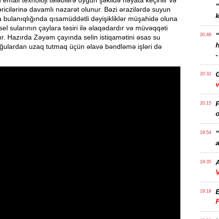
 emalı texnoloji tələblərə uyğun şəkildə həyata keçirilir və
əricilərinə davamlı nəzarət olunur. Bəzi ərazilərdə suyun
k
 bulanıqlığında qısamüddətli dəyişikliklər müşahidə oluna
 sel sularının çaylara təsiri ilə əlaqədardır və müvəqqəti
20:48
ır. Hazırda Zəyəm çayında selin istiqamətini əsas su
rğulardan uzaq tutmaq üçün əlavə bəndləmə işləri də
-
20:32
v
P
20:15
o
“
19:54
a
A
19:35
V
19:18