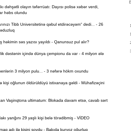
B
B
m
ı dəhşətli olayın təfərrüatı: Dayısı polisə xəbər verdi,
a
ar həbs olundu
M
13:08
ınızı Tibb Universitetinə qəbul etdirəcəyəm“ dedi... - 26
P
ləduzluq
həkimin səs yazısı yayıldı - Qanunsuz pul alır?
İ
12:54
ik dəstənin içində dünya çempionu da var - 4 milyon ələ
P
12:38
p
nlərin 3 milyon pulu... - 3 nəfərə hökm oxundu
12:21
işi oğlunun öldürüldüyü istixanaya gəldi - Mühafizəçini
p
S
n Vaşinqtona ultimatum: Blokada davam etsə, cavab sərt
12:06
-
ı yanğını 29 yaşlı kişi belə törədibmiş - VİDEO
11:52
b
aq adı ilə kişini soydu - Bakıda kuryoz oğurluq