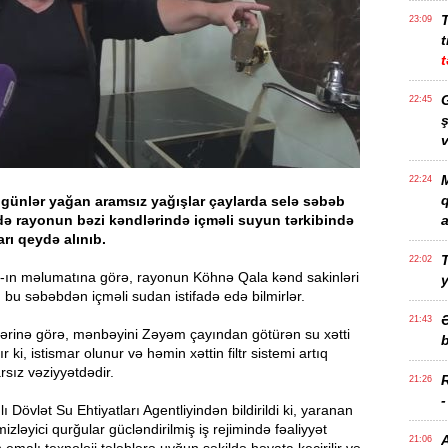
23:09
t
t
G
22:45
ş
v
M
22:24
günlər yağan aramsız yağışlar çaylarda selə səbəb
də rayonun bəzi kəndlərində içməli suyun tərkibində
a
rı qeydə alınıb.
T
22:02
-ın məlumatına görə, rayonun Köhnə Qala kənd sakinləri
i, bu səbəbdən içməli sudan istifadə edə bilmirlər.
21:43
lərinə görə, mənbəyini Zəyəm çayından götürən su xətti
b
ır ki, istismar olunur və həmin xəttin filtr sistemi artıq
rsız vəziyyətdədir.
21:26
ı Dövlət Su Ehtiyatları Agentliyindən bildirildi ki, yaranan
izləyici qurğular gücləndirilmiş iş rejimində fəaliyyət
21:06