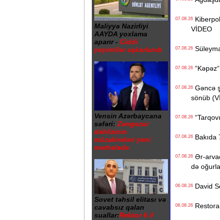
Kiberpoli
07.08.26
Maliyyə Nazirliyi
VİDEO
AAYDA yoxlama
aparır -
Ciddi
Süleyman
yeyintilər aşkarlanıb
07.08.26
“Kəpəz“ H
07.08.26
Gəncə şəh
07.08.26
sönüb (
Vensin Azərbaycana
“Tarqovı
07.08.26
səfəri:
Zəngəzur
dəhlizinin
Bakıda 7
07.08.26
müzakirələri yeni
mərhələdə
Ər-arvad
07.08.26
də oğurl
David Se
06.08.26
Sovet təhsil elitası və
Restoranı
06.08.26
cavabsız qalan
suallar:
Rektor 6 il