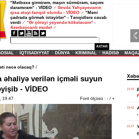
“Mətbəxə girmirəm, maşın sürmürəm, saçımı
daramıram“ - VİDEO
Sevda Yahyayevanın
/ MAQAZIN /
qısa ətəyi tənqid olundu - VİDEO
“Məni
çadrada görmək istəyirlər“ - Tənqidlərə cavab
Sevda Yahy
verdi
“Ər çörəyi yeyəndə kökələcəm“ -
VİDEO
Azərbaycanlı model
AXTAR
SOSIAL
İQTISADIYYAT
DÜNYA
KRIMINAL
HADISƏ
MAQA
rin aqibəti necə olacaq?
/
Xəbə
 əhaliyə verilən içməli suyun
əyişib - VİDEO
23:55
, 19:47
Font ölçüsü :
-
/
+
A
23:42
-
Y
23:27
ç