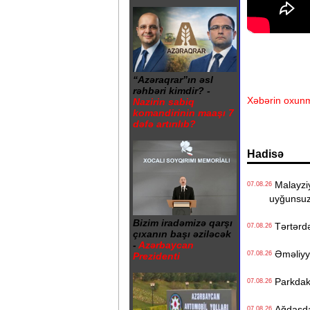
“Azəraqrar”ın əsl
rəhbəri kimdir? -
Xəbərin oxunm
Nazirin sabiq
komandirinin maaşı 7
dəfə artırılıb?
Hadisə
Malayziya
07.08.26
uyğunsuz
Bizim iradəmizə qarşı
Tərtərdə 
07.08.26
çıxanın başı əziləcək
-
Azərbaycan
Əməliyyat
07.08.26
Prezidenti
Parkdakı 
07.08.26
Ağdaşda 1
07.08.26