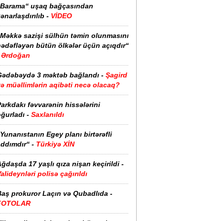
“Barama“ uşaq bağçasından
ənarlaşdırılıb -
VİDEO
“Məkkə sazişi sülhün təmin olunmasını
hədəfləyən bütün ölkələr üçün açıqdır“
Ərdoğan
Gədəbəydə 3 məktəb bağlandı -
Şagird
ə müəllimlərin aqibəti necə olacaq?
arkdakı fəvvarənin hissələrini
ğurladı -
Saxlanıldı
Yunanıstanın Egey planı birtərəfli
ddımdır“ -
Türkiyə XİN
ğdaşda 17 yaşlı qıza nişan keçirildi -
alideynləri polisə çağırıldı
Baş prokuror Laçın və Qubadlıda -
FOTOLAR