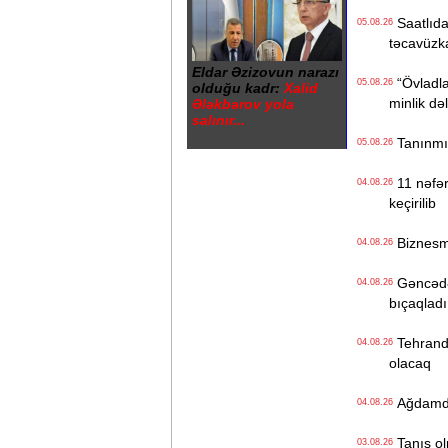
Saatlıdak
05.08.26
təcavüzk
Eldar Əzizovun narazı
“Övladlar
05.08.26
olduğu kadr:
Xalid
minlik də
Ələkbərov yola
salınır...
Tanınmış 
05.08.26
11 nəfərl
04.08.26
keçirilib
Biznesme
04.08.26
Gəncədə k
04.08.26
bıçaqladı
Tehranda
04.08.26
olacaq
Ağdamdak
04.08.26
Tanış olm
03.08.26