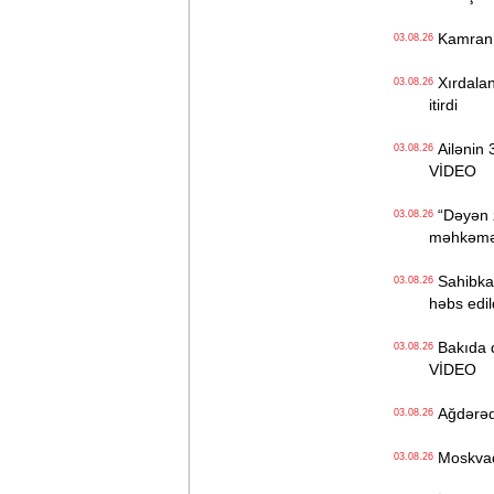
Kamran Yu
03.08.26
Xırdaland
03.08.26
itirdi
Ailənin 3
03.08.26
VİDEO
“Dəyən z
03.08.26
məhkəməd
Sahibkar
03.08.26
həbs edil
Bakıda də
03.08.26
VİDEO
Ağdərədə 
03.08.26
Moskvada
03.08.26