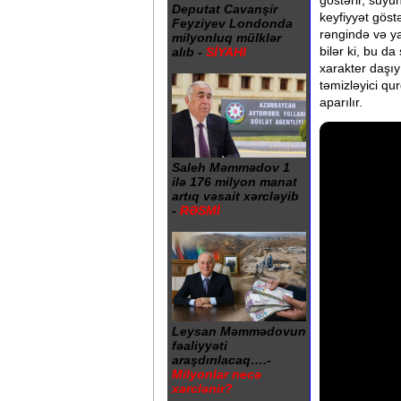
göstərir, suyun
Deputat Cavanşir
keyfiyyət göst
Feyziyev Londonda
rəngində və ya
milyonluq mülklər
bilər ki, bu da
alıb -
SİYAHI
xarakter daşıy
təmizləyici qu
aparılır.
Saleh Məmmədov 1
ilə 176 milyon manat
artıq vəsait xərcləyib
-
RƏSMİ
Leysan Məmmədovun
fəaliyyəti
araşdırılacaq….-
Milyonlar necə
xərclənir?