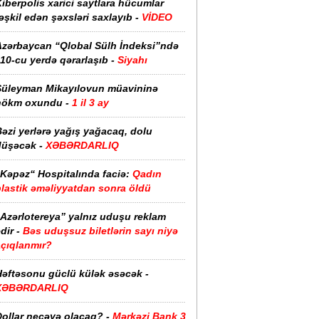
iberpolis xarici saytlara hücumlar
əşkil edən şəxsləri saxlayıb -
VİDEO
Azərbaycan “Qlobal Sülh İndeksi”ndə
10-cu yerdə qərarlaşıb -
Siyahı
Süleyman Mikayılovun müavininə
hökm oxundu -
1 il 3 ay
əzi yerlərə yağış yağacaq, dolu
düşəcək -
XƏBƏRDARLIQ
“Kəpəz“ Hospitalında faciə:
Qadın
plastik əməliyyatdan sonra öldü
“Azərlotereya” yalnız uduşu reklam
dir -
Bəs uduşsuz biletlərin sayı niyə
açıqlanmır?
Həftəsonu güclü külək əsəcək -
XƏBƏRDARLIQ
ollar neçəyə olacaq? -
Mərkəzi Bank 3