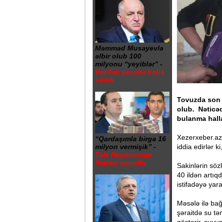
Məmməd Musayevlə
əlbir olub 100
milyonu “yeyiblər” -
Vəzifəli şəxslər həbs
edildi
Tovuzda son 
olub. Nəticə
bulanma halla
Xezerxeber.az
“Qardaşımla birgə 16
iddia edirlər k
milyon vermişik” -
Tale Heydərovun
ifadəsi oxundu
Sakinlərin söz
40 ildən artıqd
istifadəyə yara
Məsələ ilə bağl
şəraitdə su təm