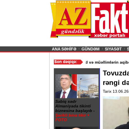
26
şın sürmürəm, saçımı
Previous
ANA SƏHİFƏ
GÜNDƏM
SIYASƏT
r“ - Ərdoğan
/
Gədəbəydə 3 məktəb bağlandı - Şagird və müəllimlə
Tovuzda
rəngi d
Tarix 13.06.26
Sabiq sədr
Almaniyada tikinti
biznesinə başlayıb -
Şərikli bina tikir +
FOTO