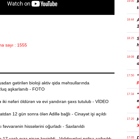
K
19:00
t
18:44
1
18:25
a sayı : 1555
B
18:08
17:50
dan gətirilən bioloji aktiv qida məhsullarında
luq aşkarlanıb - FOTO
17:34
e
iki nəfəri öldürən və evi yandıran şəxs tutulub - VİDEO
dan 12 gün sonra ölən Adillə bağlı - Cinayət işi açıldı
17:20
fəvvarənin hissələrini oğurladı - Saxlanıldı
D
17:05
7 yaşlı qıza nişan keçirildi - Valideynləri polisə çağırıldı