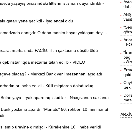
Avto
da yaşayış binasındakı liftlərin istismarı dayandırıldı -
daha
15:13
ö
ABŞ 
vasi
akı qatarı yenə gecikdi - İşıq əngəl oldu
14:59
“Səs
görə
ç
mədzadə danışdı: O daha mənim həyat yoldaşım deyil -
Aria
14:43
- F
carət mərkəzində FACİƏ: liftin şaxtasına düşüb öldü
“İra
bağl
S
14:26
- Ər
qəbiristanlıqda məzarlar talan edilib - VİDEO
Ermə
eçəyə olacaq? - Mərkəzi Bank yeni məzənnəni açıqladı
qald
T
14:11
Ceyh
hadın əri həbs edildi - Külli miqdarda dələduzluq
tərk
Doll
3
13:56
ritaniyaya tiryək aparmaq istədilər - Naxçıvanda saxlandı
məzə
Bank yoxlama apardı: “Manato“ 50, rəhbəri 10 min manat
ARXİ
P
13:40
ndi
 sınıb ürəyinə girmişdi - Kürəkəninə 10 il həbs verildi
13:23