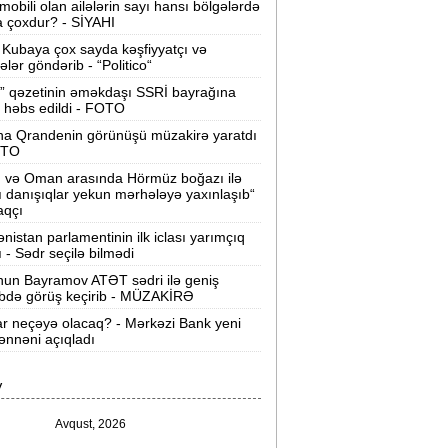
mobili olan ailələrin sayı hansı bölgələrdə
 çoxdur? - SİYAHI
Velosipedlər Azərbaycana hansı
lkələrdən və neçəyə gətirilib -
Siyahı
Kubaya çox sayda kəşfiyyatçı və
tələr göndərib - “Politico“
Pərvin Abıyeva son görünüşü diqqət
” qəzetinin əməkdaşı SSRİ bayrağına
 həbs edildi - FOTO
əkdi -
FOTOLAR
na Qrandenin görünüşü müzakirə yaratdı
Bakıda 70 min manatlıq naqil
OTO
oğurlayan şəxs tutuldu -
VİDEO
n və Oman arasında Hörmüz boğazı ilə
ı danışıqlar yekun mərhələyə yaxınlaşıb“
amir Şərifova yeni vəzifə verildi -
aqçı
Prezident Sərəncam imzaladı
nistan parlamentinin ilk iclası yarımçıq
ı - Sədr seçilə bilmədi
ovuzda qadın qətlə yetirildi -
Şübhəli
un Bayramov ATƏT sədri ilə geniş
qardaşı oğludur
ibdə görüş keçirib - MÜZAKİRƏ
ar neçəyə olacaq? - Mərkəzi Bank yeni
9 dərəcə isti olacaq -
Sabaha olan
nnəni açıqladı
hava proqnozu
V
rezident bu səfirlərin yerini dəyişdi -
Sərəncam
Avqust, 2026