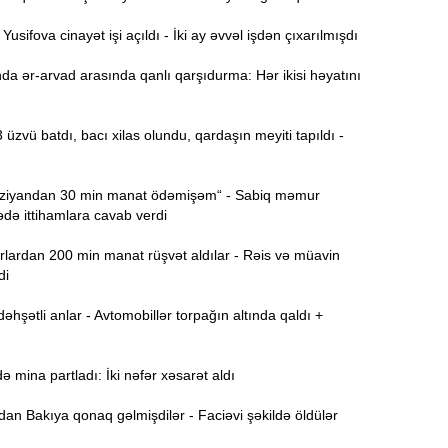
Ə
11:36
sifova cinayət işi açıldı - İki ay əvvəl işdən çıxarılmışdı
ə
a ər-arvad arasında qanlı qarşıdurma: Hər ikisi həyatını
A
11:19
 üzvü batdı, bacı xilas olundu, qardaşın meyiti tapıldı -
11:04
b
iyandan 30 min manat ödəmişəm“ - Sabiq məmur
10:50
ə ittihamlara cavab verdi
h
lardan 200 min manat rüşvət aldılar - Rəis və müavin
di
10:34
r
hşətli anlar - Avtomobillər torpağın altında qaldı +
B
10:17
n
mina partladı: İki nəfər xəsarət aldı
P
10:02
n Bakıya qonaq gəlmişdilər - Faciəvi şəkildə öldülər