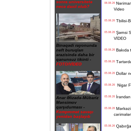
sonra universitetə
Nərimanov
06.08.26
necə daxil olub?
Video
Tbilisi-B
05.08.26
Şəmsi Sə
05.08.26
VİDEO
Binəqədi rayonunda
Bakıda ti
neft buruqları
05.08.26
ərazisində daha bir
qanunsuz tikinti -
Tərtərdə 
05.08.26
FOTO/VİDEO
Dollar n
05.08.26
Nigar Fər
05.08.26
İrandan B
05.08.26
Anar Əlizadə-Mübariz
Mənsimov
qarşıdurması -
Mərkəzi 
05.08.26
Kompromat savaşı
cərimələ
yenidən başlayıb
Qabırğası
05.08.26