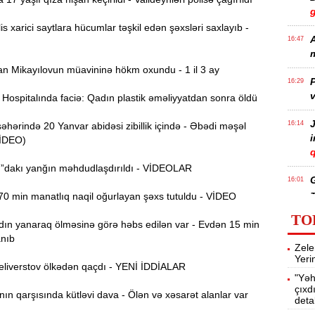
s xarici saytlara hücumlar təşkil edən şəxsləri saxlayıb -
A
16:47
m
 Mikayılovun müavininə hökm oxundu - 1 il 3 ay
P
16:29
v
ospitalında faciə: Qadın plastik əməliyyatdan sonra öldü
J
16:14
ərində 20 Yanvar abidəsi zibillik içində - Əbədi məşəl
VİDEO)
q
”dakı yanğın məhdudlaşdırıldı - VİDEOLAR
16:01
z
0 min manatlıq naqil oğurlayan şəxs tutuldu - VİDEO
TO
ın yanaraq ölməsinə görə həbs edilən var - Evdən 15 min
P
15:45
anıb
Zele
T
Yeri
liverstov ölkədən qaçdı - YENİ İDDİALAR
"Yəh
çıxd
15:28
n qarşısında kütləvi dava - Ölən və xəsarət alanlar var
deta