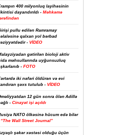
Trampın 400 milyonluq layihəsinin
ikintisi dayandırıldı -
Məhkəmə
ərəfindən
irişi pullu edilən Ramramay
əlaləsinə qalxan yol bərbad
əziyyətdədir -
VİDEO
alayziyadan gətirilən bioloji aktiv
qida məhsullarında uyğunsuzluq
şkarlanıb -
FOTO
ərtərdə iki nəfəri öldürən və evi
yandıran şəxs tutulub -
VİDEO
Əməliyyatdan 12 gün sonra ölən Adillə
ağlı -
Cinayət işi açıldı
Rusiya NATO ölkəsinə hücum edə bilər
-
“The Wall Street Journal”
Azyaşlı şəkər xəstəsi olduğu üçün