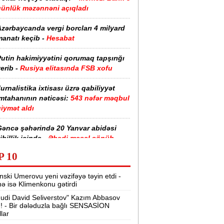
günlük məzənnəni açıqladı
zərbaycanda vergi borcları 4 milyard
anatı keçib -
Hesabat
utin hakimiyyətini qorumaq tapşırığı
erib -
Rusiya elitasında FSB xofu
urnalistika ixtisası üzrə qabiliyyət
imtahanının nəticəsi:
543 nəfər məqbul
iymət aldı
Gəncə şəhərində 20 Yanvar abidəsi
ibillik içində -
Əbədi məşəl sönüb
(VİDEO)
P 10
akistan, Səudiyyə Ərəbistanı və
nski Umerovu yeni vəzifəyə təyin etdi -
ürkiyə saziş imzalayıb -
Birgə müdafiə
nə isə Klimenkonu gətirdi
haqqında
udi David Seliverstov" Kazım Abbasov
ı! - Bir dələduzla bağlı SENSASİON
“Tarqovı”dakı yanğın məhdudlaşdırıldı
llar
-
VİDEOLAR