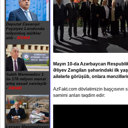
Deputat Cavanşir
Feyziyev Londonda
milyonluq mülklər
alıb -
SİYAHI
Mayın 10-da Azərbaycan Respublik
Əliyev Zəngilan şəhərindəki ilk y
Saleh Məmmədov 1
ailələrlə görüşüb, onlara mənzilləri
ilə 176 milyon manat
artıq vəsait xərcləyib
-
RƏSMİ
AzFakt.com dövlətimizin başçısının 
səmimi anları təqdim edir:
Leysan Məmmədovun