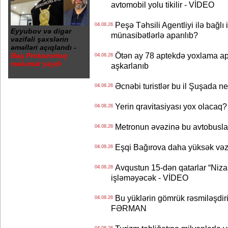
avtomobil yolu tikilir - VİDEO
Peşə Təhsili Agentliyi ilə bağlı i
04.08.26
Eyyubov və digər
münasibətlərlə aparılıb?
vəzifəli şəxslərin
əməlləri açıqlandı -
Ötən ay 78 aptekdə yoxlama apa
Baş Prokurorluq
04.08.26
məlumat yaydı
aşkarlanıb
Əcnəbi turistlər bu il Şuşada ne
04.08.26
Yerin qravitasiyası yox olaca
04.08.26
Metronun əvəzinə bu avtobuslar
04.08.26
Eşqi Bağırova daha yüksək vəzifə
04.08.26
Avqustun 15-dən qatarlar “Niza
04.08.26
işləməyəcək - VİDEO
Bu yüklərin gömrük rəsmiləşdiri
04.08.26
FƏRMAN