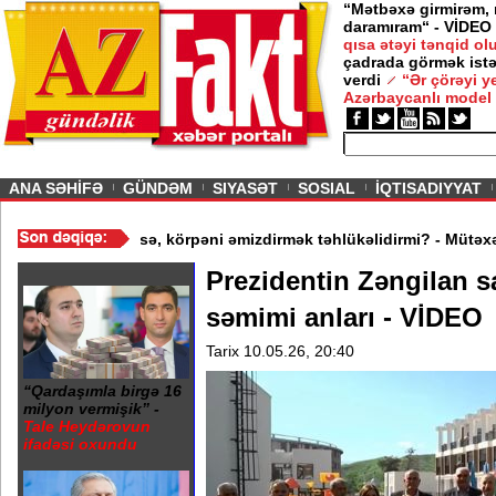
“Mətbəxə girmirəm,
daramıram“ - VİDEO
qısa ətəyi tənqid o
çadrada görmək istə
verdi
“Ər çörəyi 
Azərbaycanlı model
ious
ANA SƏHİFƏ
GÜNDƏM
SIYASƏT
SOSIAL
İQTISADIYYAT
gün Kazımova
/
Ana xəstədirsə, körpəni əmizdirmək təhlükəlidirmi?
Prezidentin Zəngilan sa
səmimi anları - VİDEO
Tarix 10.05.26, 20:40
“Qardaşımla birgə 16
milyon vermişik” -
Tale Heydərovun
ifadəsi oxundu