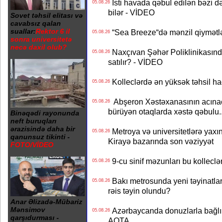
İsti havada qəbul edilən bəzi d
05.08.26
bilər - VİDEO
Sovet təhsil elitası və
cavabsız qalan
suallar:
Rektor 6 il
“Sea Breeze“də mənzil qiymətlər
05.08.26
sonra universitetə
necə daxil olub?
Naxçıvan Şəhər Poliklinikasında
05.08.26
satılır? - VİDEO
Kolleclərdə ən yüksək təhsil haq
05.08.26
Abşeron Xəstəxanasının acınaca
05.08.26
bürüyən otaqlarda xəstə qəbulu..
Binəqədi rayonunda
neft buruqları
ərazisində daha bir
Metroya və universitetlərə yaxın
05.08.26
qanunsuz tikinti -
Kirayə bazarında son vəziyyət
FOTO/VİDEO
9-cu sinif məzunları bu kolleclə
05.08.26
Bakı metrosunda yeni təyinatlar
05.08.26
rəis təyin olundu?
Anar Əlizadə-Mübariz
Mənsimov
Azərbaycanda donuzlarla bağlı m
05.08.26
qarşıdurması -
AQTA