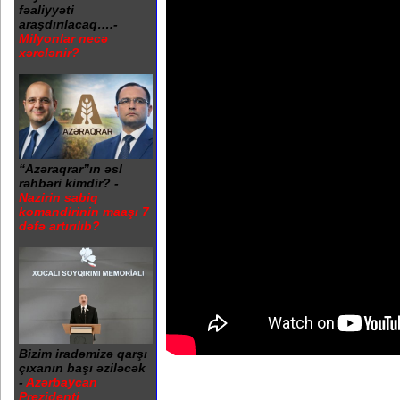
fəaliyyəti
araşdırılacaq….-
Milyonlar necə
xərclənir?
“Azəraqrar”ın əsl
rəhbəri kimdir? -
Nazirin sabiq
komandirinin maaşı 7
dəfə artırılıb?
Bizim iradəmizə qarşı
çıxanın başı əziləcək
-
Azərbaycan
Prezidenti