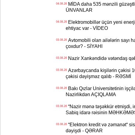
MİDA daha 535 mənzili güzəştli şə
04.08.26
ÜNVANLAR
Elektromobillər üçün yeni ener
04.08.26
ehtiyac var - VİDEO
Avtomobili olan ailələrin sayı 
03.08.26
çoxdur? - SİYAHI
Nazir Xankəndidə vətəndaş qəbu
03.08.26
Azərbaycanda kişilərin çəkisi 1
03.08.26
çəkisi dəyişməz qalıb - RƏSMİ
Bakı Qızlar Universitetinin işçil
03.08.26
Nazirlikdən AÇIQLAMA
“Nazir mənə təşəkkür etmişdi, ind
03.08.26
Sabiq idarə rəisinin MƏHKƏMƏ
“Elektron kredit və zəmanət“ s
03.08.26
dəyişdi - QƏRAR