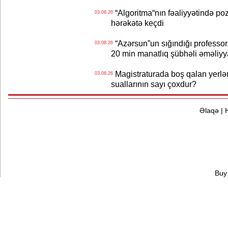
“Algoritma“nın fəaliyyətində po
03.08.26
hərəkətə keçdi
“Azərsun”un sığındığı professor
03.08.26
20 min manatlıq şübhəli əməliyy
Magistraturada boş qalan yerlər
03.08.26
suallarının sayı çoxdur?
Əlaqə
|
Buy 