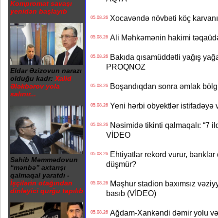
Kompromat savaşı
yenidən başlayıb
Xocavəndə növbəti köç karvanı
05.08.26
Ali Məhkəmənin hakimi təqaüdə
05.08.26
Bakıda qısamüddətli yağış yağa
05.08.26
PROQNOZ
Eldar Əzizovun narazı
olduğu kadr:
Xalid
Boşandıqdan sonra əmlak bölgü
Ələkbərov yola
05.08.26
salınır...
Yeni hərbi obyektlər istifadəyə
05.08.26
Nəsimidə tikinti qalmaqalı: “7 ildi
05.08.26
VİDEO
Ehtiyatlar rekord vurur, banklar q
05.08.26
Sahib Məmmədovun
düşmür?
“mənbə” axtarışı
qalmaqal yaratdı -
Məşhur stadion baxımsız vəziyy
İşçilərin otağından
05.08.26
dinləyici qurğu tapılıb
basıb (VİDEO)
Ağdam-Xankəndi dəmir yolu və
05.08.26