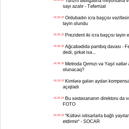
Turizm təbliğatına milyonlarla və
04.08.26
sayı azalır - Təfərrüat
Ordubadın icra başçısı vəzifəsin
04.08.26
təyin olundu
Prezident iki icra başçısı təyi
04.08.26
Ağcabədidə pambıq davası - Fe
04.08.26
dedi, şirkət isə...
Metroda Qırmızı və Yaşıl xətlər a
04.08.26
olunacaq?
Kimlərə gələn aydan kompensas
04.08.26
açıqladı
Bu xəstəxananın direktoru da və
04.08.26
FOTO
“Kütləvi ixtisarlarla bağlı yayıla
04.08.26
etdirmir“ - SOCAR