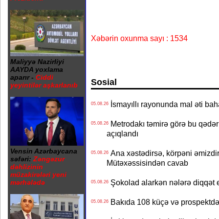
Xəbərin oxunma sayı : 1534
Maliyyə Nazirliyi
AAYDA yoxlama
aparır -
Ciddi
Sosial
yeyintilər aşkarlanıb
İsmayıllı rayonunda mal əti ba
05.08.26
Metrodakı təmirə görə bu qədər 
05.08.26
açıqlandı
Vensin Azərbaycana
Ana xəstədirsə, körpəni əmizdir
05.08.26
səfəri:
Zəngəzur
Mütəxəssisindən cavab
dəhlizinin
müzakirələri yeni
Şokolad alarkən nələrə diqqət 
mərhələdə
05.08.26
Bakıda 108 küçə və prospektdə 
05.08.26