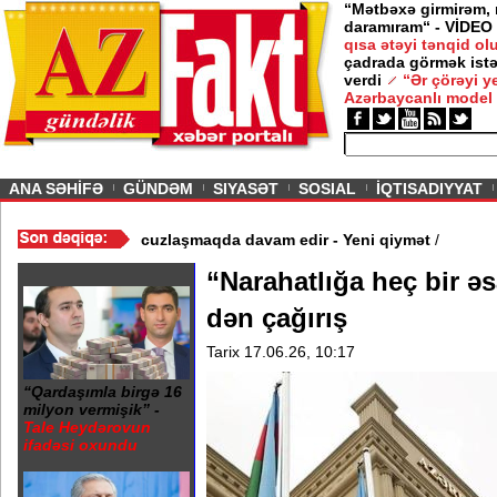
“Mətbəxə girmirəm,
daramıram“ - VİDEO
qısa ətəyi tənqid o
çadrada görmək istə
verdi
“Ər çörəyi 
Azərbaycanlı model
ious
ANA SƏHİFƏ
GÜNDƏM
SIYASƏT
SOSIAL
İQTISADIYYAT
Video
/
Azərbaycan nefti ucuzlaşmaqda davam edir - Yeni qiymət
/
“Narahatlığa heç bir ə
dən çağırış
Tarix 17.06.26, 10:17
“Qardaşımla birgə 16
milyon vermişik” -
Tale Heydərovun
ifadəsi oxundu