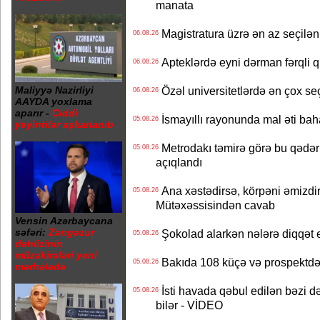
manata
Magistratura üzrə ən az seçilən 
06.08.26
Apteklərdə eyni dərman fərqli q
06.08.26
Özəl universitetlərdə ən çox seç
Maliyyə Nazirliyi
06.08.26
AAYDA yoxlama
aparır -
Ciddi
İsmayıllı rayonunda mal əti ba
05.08.26
yeyintilər aşkarlanıb
Metrodakı təmirə görə bu qədər 
05.08.26
açıqlandı
Ana xəstədirsə, körpəni əmizdir
05.08.26
Mütəxəssisindən cavab
Vensin Azərbaycana
səfəri:
Zəngəzur
Şokolad alarkən nələrə diqqət 
05.08.26
dəhlizinin
müzakirələri yeni
Bakıda 108 küçə və prospektdə 
05.08.26
mərhələdə
İsti havada qəbul edilən bəzi d
05.08.26
bilər - VİDEO