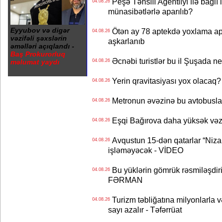
Peşə Təhsili Agentliyi ilə bağlı i
04.08.26
münasibətlərlə aparılıb?
Eyyubov və digər
Ötən ay 78 aptekdə yoxlama apa
04.08.26
vəzifəli şəxslərin
aşkarlanıb
əməlləri açıqlandı -
Baş Prokurorluq
Əcnəbi turistlər bu il Şuşada ne
məlumat yaydı
04.08.26
Yerin qravitasiyası yox olaca
04.08.26
Metronun əvəzinə bu avtobuslar
04.08.26
Eşqi Bağırova daha yüksək vəzifə
04.08.26
Avqustun 15-dən qatarlar “Niza
04.08.26
işləməyəcək - VİDEO
Bu yüklərin gömrük rəsmiləşdiri
04.08.26
FƏRMAN
Turizm təbliğatına milyonlarla və
04.08.26
sayı azalır - Təfərrüat