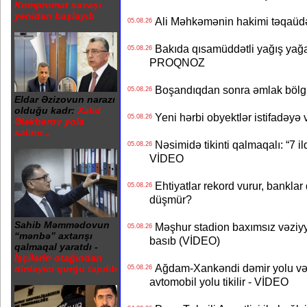
Kompromat savaşı
yenidən başlayıb
Ali Məhkəmənin hakimi təqaüdə
05.08.26
Bakıda qısamüddətli yağış yağa
05.08.26
PROQNOZ
Boşandıqdan sonra əmlak bölgü
05.08.26
Eldar Əzizovun narazı
olduğu kadr:
Xalid
Yeni hərbi obyektlər istifadəyə
05.08.26
Ələkbərov yola
salınır...
Nəsimidə tikinti qalmaqalı: “7 ildi
05.08.26
VİDEO
Ehtiyatlar rekord vurur, banklar q
05.08.26
düşmür?
Sahib Məmmədovun
Məşhur stadion baxımsız vəziyy
05.08.26
“mənbə” axtarışı
basıb (VİDEO)
qalmaqal yaratdı -
İşçilərin otağından
Ağdam-Xankəndi dəmir yolu və
dinləyici qurğu tapılıb
05.08.26
avtomobil yolu tikilir - VİDEO