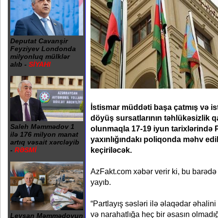
Deputat Cavanşir
Feyziyev Londonda
milyonluq mülklər
alıb -
SİYAHI
İstismar müddəti başa çatmış və is
döyüş sursatlarının təhlükəsizlik q
Saleh Məmmədov 1
olunmaqla 17-19 iyun tarixlərində 
ilə 176 milyon manat
yaxınlığındakı poliqonda məhv edi
artıq vəsait xərcləyib
keçiriləcək.
-
RƏSMİ
AzFakt.com xəbər verir ki, bu barədə
yayıb.
“Partlayış səsləri ilə əlaqədar əhali
və narahatlığa heç bir əsasın olmadığın
Leysan Məmmədovun