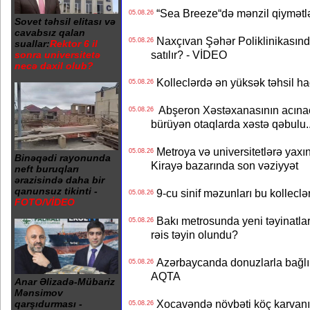
“Sea Breeze“də mənzil qiymətlər
05.08.26
Sovet təhsil elitası və
cavabsız qalan
Naxçıvan Şəhər Poliklinikasında
05.08.26
suallar:
Rektor 6 il
satılır? - VİDEO
sonra universitetə
necə daxil olub?
Kolleclərdə ən yüksək təhsil haq
05.08.26
Abşeron Xəstəxanasının acınaca
05.08.26
bürüyən otaqlarda xəstə qəbulu..
Metroya və universitetlərə yaxın
05.08.26
Binəqədi rayonunda
Kirayə bazarında son vəziyyət
neft buruqları
ərazisində daha bir
qanunsuz tikinti -
9-cu sinif məzunları bu kolleclə
05.08.26
FOTO/VİDEO
Bakı metrosunda yeni təyinatlar
05.08.26
rəis təyin olundu?
Azərbaycanda donuzlarla bağlı m
05.08.26
AQTA
Anar Əlizadə-Mübariz
Mənsimov
Xocavəndə növbəti köç karvanı
qarşıdurması -
05.08.26