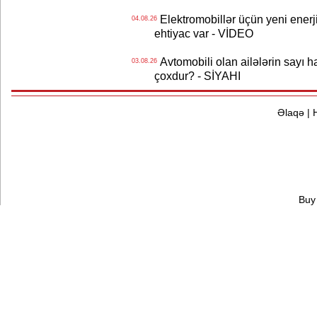
Elektromobillər üçün yeni ener
04.08.26
ehtiyac var - VİDEO
Avtomobili olan ailələrin sayı 
03.08.26
çoxdur? - SİYAHI
Əlaqə
|
Buy 