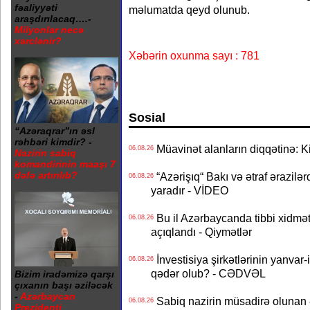
fəaliyyəti
məlumatda qeyd olunub.
araşdırılacaq….-
Milyonlar necə
xərclənir?
Xəbərin oxunma sayı : 781
Sosial
“Azəraqrar”ın əsl
rəhbəri kimdir? -
Müavinət alanların diqqətinə: Ki
06.08.26
Nazirin sabiq
komandirinin maaşı 7
dəfə artırılıb?
“Azərişıq“ Bakı və ətraf ərazilə
06.08.26
yaradır - VİDEO
Bu il Azərbaycanda tibbi xidmət
06.08.26
açıqlandı - Qiymətlər
İnvestisiya şirkətlərinin yanvar-
06.08.26
qədər olub? - CƏDVƏL
Bizim iradəmizə qarşı
çıxanın başı əziləcək
-
Azərbaycan
Sabiq nazirin müsadirə olunan ə
06.08.26
Prezidenti