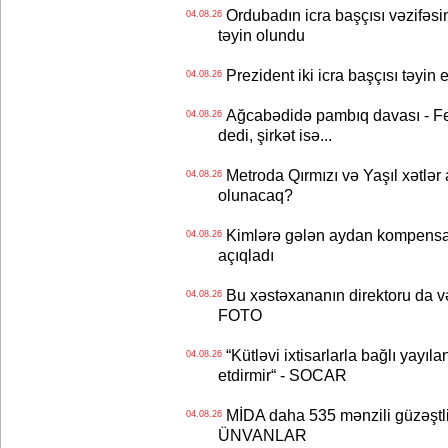
Ordubadın icra başçısı vəzifəsin
04.08.26
təyin olundu
Prezident iki icra başçısı təyi
04.08.26
Ağcabədidə pambıq davası - Fe
04.08.26
dedi, şirkət isə...
Metroda Qırmızı və Yaşıl xətlər a
04.08.26
olunacaq?
Kimlərə gələn aydan kompensas
04.08.26
açıqladı
Bu xəstəxananın direktoru da və
04.08.26
FOTO
“Kütləvi ixtisarlarla bağlı yayıla
04.08.26
etdirmir“ - SOCAR
MİDA daha 535 mənzili güzəştli şə
04.08.26
ÜNVANLAR