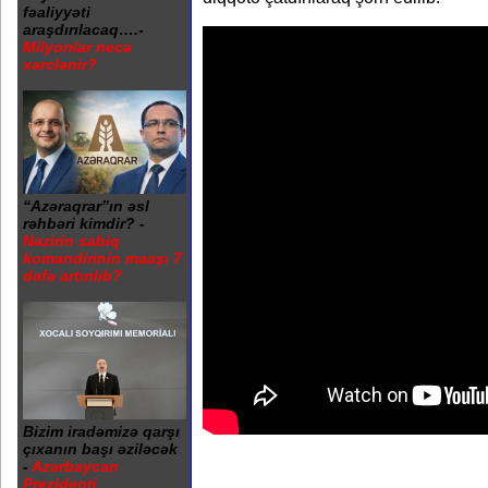
fəaliyyəti
araşdırılacaq….-
Milyonlar necə
xərclənir?
“Azəraqrar”ın əsl
rəhbəri kimdir? -
Nazirin sabiq
komandirinin maaşı 7
dəfə artırılıb?
Bizim iradəmizə qarşı
çıxanın başı əziləcək
-
Azərbaycan
Prezidenti