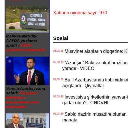
Xəbərin oxunma sayı : 970
Maliyyə Nazirliyi
Sosial
AAYDA yoxlama
aparır -
Ciddi
yeyintilər aşkarlanıb
Müavinət alanların diqqətinə: Ki
06.08.26
“Azərişıq“ Bakı və ətraf ərazilə
06.08.26
yaradır - VİDEO
Bu il Azərbaycanda tibbi xidmət
06.08.26
açıqlandı - Qiymətlər
Vensin Azərbaycana
səfəri:
Zəngəzur
İnvestisiya şirkətlərinin yanvar-
06.08.26
dəhlizinin
müzakirələri yeni
qədər olub? - CƏDVƏL
mərhələdə
Sabiq nazirin müsadirə olunan ə
06.08.26
manata