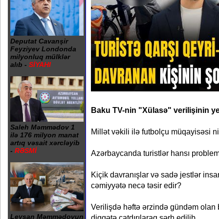
Deputat Cavanşir
Feyziyev Londonda
milyonluq mülklər
alıb -
SİYAHI
Baku TV-nin "Xülasə" verilişinin ye
Saleh Məmmədov 1
Millət vəkili ilə futbolçu müqayisəsi 
ilə 176 milyon manat
artıq vəsait xərcləyib
-
RƏSMİ
Azərbaycanda turistlər hansı probleml
Kiçik davranışlar və sadə jestlər ins
cəmiyyətə necə təsir edir?
Verilişdə həftə ərzində gündəm olan 
Leysan Məmmədovun
diqqətə çatdırılaraq şərh edilib.