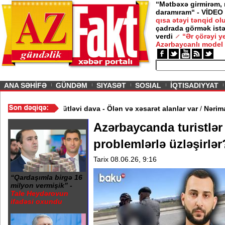
“Mətbəxə girmirəm,
daramıram“ - VİDEO
qısa ətəyi tənqid o
çadrada görmək istə
verdi
“Ər çörəyi 
Azərbaycanlı model
ious
ANA SƏHİFƏ
GÜNDƏM
SIYASƏT
SOSIAL
İQTISADIYYAT
/
Restoranın qarşısında kütləvi dava - Ölən və xəsarət alanlar var
Azərbaycanda turistlər
problemlərlə üzləşirlə
Tarix 08.06.26, 9:16
“Qardaşımla birgə 16
milyon vermişik” -
Tale Heydərovun
ifadəsi oxundu