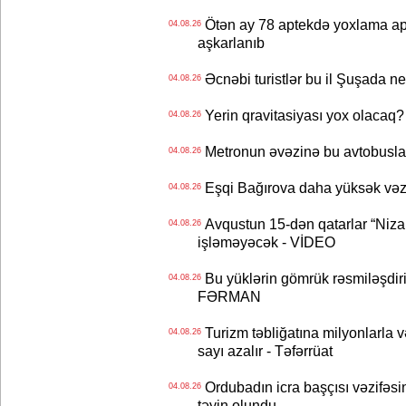
Ötən ay 78 aptekdə yoxlama apa
04.08.26
aşkarlanıb
Əcnəbi turistlər bu il Şuşada ne
04.08.26
Yerin qravitasiyası yox olaca
04.08.26
Metronun əvəzinə bu avtobuslar
04.08.26
Eşqi Bağırova daha yüksək vəzifə
04.08.26
Avqustun 15-dən qatarlar “Niza
04.08.26
işləməyəcək - VİDEO
Bu yüklərin gömrük rəsmiləşdiri
04.08.26
FƏRMAN
Turizm təbliğatına milyonlarla və
04.08.26
sayı azalır - Təfərrüat
Ordubadın icra başçısı vəzifəsin
04.08.26
təyin olundu