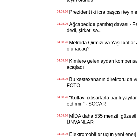
Prezident iki icra başçısı təyi
04.08.26
Ağcabədidə pambıq davası - Fe
04.08.26
dedi, şirkət isə...
Metroda Qırmızı və Yaşıl xətlər a
04.08.26
olunacaq?
Kimlərə gələn aydan kompensas
04.08.26
açıqladı
Bu xəstəxananın direktoru da və
04.08.26
FOTO
“Kütləvi ixtisarlarla bağlı yayıla
04.08.26
etdirmir“ - SOCAR
MİDA daha 535 mənzili güzəştli şə
04.08.26
ÜNVANLAR
Elektromobillər üçün yeni ener
04.08.26