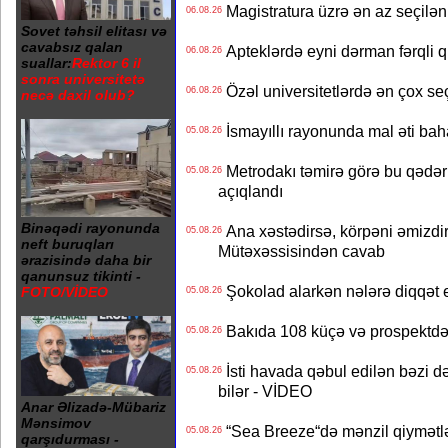
Magistratura üzrə ən az seçilən 
06.08.26
Sovet təhsil elitası və
cavabsız qalan
Apteklərdə eyni dərman fərqli q
06.08.26
suallar:
Rektor 6 il
sonra universitetə
Özəl universitetlərdə ən çox seç
06.08.26
necə daxil olub?
İsmayıllı rayonunda mal əti ba
05.08.26
Metrodakı təmirə görə bu qədər 
05.08.26
açıqlandı
Binəqədi rayonunda
Ana xəstədirsə, körpəni əmizdir
05.08.26
neft buruqları
Mütəxəssisindən cavab
ərazisində daha bir
qanunsuz tikinti -
Şokolad alarkən nələrə diqqət 
FOTO/VİDEO
05.08.26
Bakıda 108 küçə və prospektdə 
05.08.26
İsti havada qəbul edilən bəzi d
05.08.26
bilər - VİDEO
Anar Əlizadə-Mübariz
Mənsimov
“Sea Breeze“də mənzil qiymətlər
05.08.26
qarşıdurması -