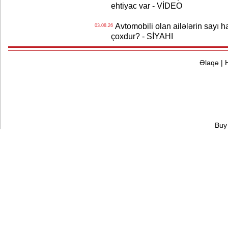
ehtiyac var - VİDEO
Avtomobili olan ailələrin sayı 
03.08.26
çoxdur? - SİYAHI
Əlaqə
|
Buy 