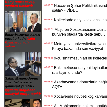
Kompromat savaşı
Naxçıvan Şəhər Poliklinikasında
yenidən başlayıb
05.08.26
satılır? - VİDEO
Kolleclərdə ən yüksək təhsil haq
05.08.26
Abşeron Xəstəxanasının acınaca
05.08.26
bürüyən otaqlarda xəstə qəbulu..
Eldar Əzizovun narazı
olduğu kadr:
Xalid
Ələkbərov yola
Metroya və universitetlərə yaxın
05.08.26
salınır...
Kirayə bazarında son vəziyyət
9-cu sinif məzunları bu kolleclə
05.08.26
Bakı metrosunda yeni təyinatlar
05.08.26
rəis təyin olundu?
Sahib Məmmədovun
Azərbaycanda donuzlarla bağlı m
“mənbə” axtarışı
05.08.26
qalmaqal yaratdı -
AQTA
İşçilərin otağından
dinləyici qurğu tapılıb
Xocavəndə növbəti köç karvanı
05.08.26
Ali Məhkəmənin hakimi təqaüdə
05.08.26