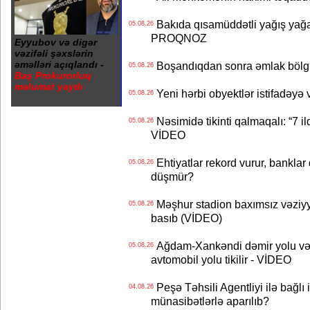
Bakıda qısamüddətli yağış yağa
05.08.26
PROQNOZ
Eyyubov və digər
vəzifəli şəxslərin
əməlləri açıqlandı -
Boşandıqdan sonra əmlak bölgü
05.08.26
Baş Prokurorluq
məlumat yaydı
Yeni hərbi obyektlər istifadəyə
05.08.26
Nəsimidə tikinti qalmaqalı: “7 ildi
05.08.26
VİDEO
Ehtiyatlar rekord vurur, banklar q
05.08.26
düşmür?
Məşhur stadion baxımsız vəziyy
05.08.26
basıb (VİDEO)
Ağdam-Xankəndi dəmir yolu və
05.08.26
avtomobil yolu tikilir - VİDEO
Peşə Təhsili Agentliyi ilə bağlı i
04.08.26
münasibətlərlə aparılıb?