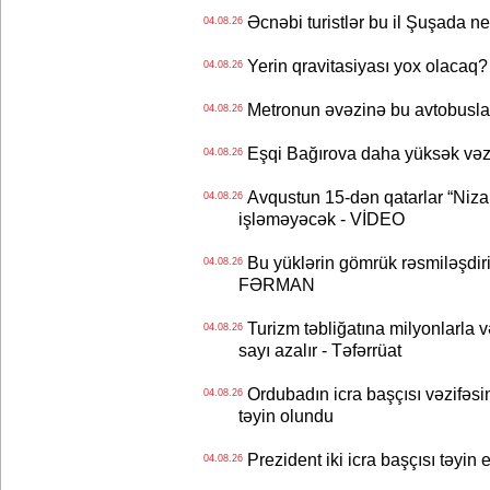
Əcnəbi turistlər bu il Şuşada ne
04.08.26
Yerin qravitasiyası yox olaca
04.08.26
Metronun əvəzinə bu avtobuslar
04.08.26
Eşqi Bağırova daha yüksək vəzifə
04.08.26
Avqustun 15-dən qatarlar “Niza
04.08.26
işləməyəcək - VİDEO
Bu yüklərin gömrük rəsmiləşdiri
04.08.26
FƏRMAN
Turizm təbliğatına milyonlarla və
04.08.26
sayı azalır - Təfərrüat
Ordubadın icra başçısı vəzifəsin
04.08.26
təyin olundu
Prezident iki icra başçısı təyi
04.08.26