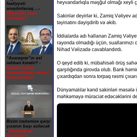
heyvandarlıqla məşğul olmağı xeyli çə
fəaliyyəti
araşdırılacaq….-
Milyonlar necə
Sakinlər deyirlər ki, Zamiq Vəliyev ad
xərclənir?
təyinatını dəyişdirib və əkib.
İddialarda adı hallanan Zamiq Vəliye
rayonda olmadığı üçün, suallarımızı 
Nihad Vəlizadə cavablandırdı.
“Azəraqrar”ın əsl
O qeyd edib ki, mübahisəli örüş sahə
rəhbəri kimdir? -
Nazirin sabiq
qarşılığında girovda olub. Bank həmi
komandirinin maaşı 7
çıxardıqdan sonra torpaq rəsmi çıxarı
dəfə artırılıb?
Dünyamalılar kənd sakinləri məsələ i
məhkəməyə müraciət edəcəklərini dey
Bizim iradəmizə qarşı
çıxanın başı əziləcək
-
Azərbaycan
Prezidenti