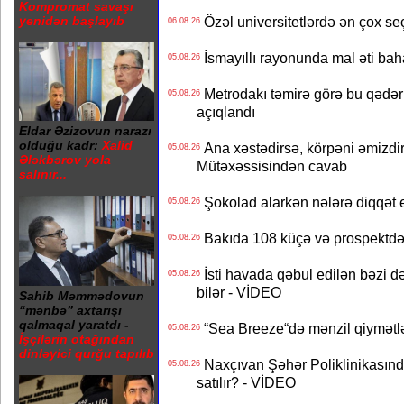
Kompromat savaşı
Özəl universitetlərdə ən çox seç
yenidən başlayıb
06.08.26
İsmayıllı rayonunda mal əti ba
05.08.26
Metrodakı təmirə görə bu qədər 
05.08.26
açıqlandı
Eldar Əzizovun narazı
olduğu kadr:
Xalid
Ana xəstədirsə, körpəni əmizdir
05.08.26
Ələkbərov yola
Mütəxəssisindən cavab
salınır...
Şokolad alarkən nələrə diqqət 
05.08.26
Bakıda 108 küçə və prospektdə 
05.08.26
İsti havada qəbul edilən bəzi d
05.08.26
bilər - VİDEO
Sahib Məmmədovun
“mənbə” axtarışı
qalmaqal yaratdı -
“Sea Breeze“də mənzil qiymətlər
05.08.26
İşçilərin otağından
dinləyici qurğu tapılıb
Naxçıvan Şəhər Poliklinikasında
05.08.26
satılır? - VİDEO