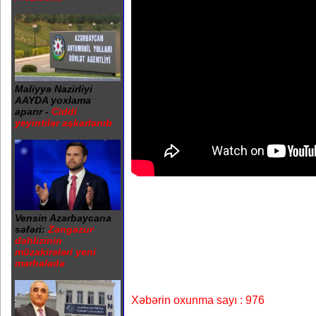
Maliyyə Nazirliyi
AAYDA yoxlama
aparır -
Ciddi
yeyintilər aşkarlanıb
Vensin Azərbaycana
səfəri:
Zəngəzur
dəhlizinin
müzakirələri yeni
mərhələdə
Xəbərin oxunma sayı : 976