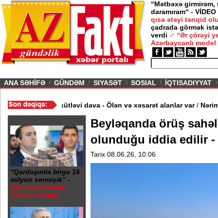
“Mətbəxə girmirəm,
daramıram“ - VİDEO
— 12 İyun 2026
/ MAQAZIN /
qısa ətəyi tənqid o
çadrada görmək istə
“Kişi məclislərinə bir şərtlə gedirəm” -
Nigar
verdi
“Ər çörəyi 
Şabanova
Azərbaycanlı model
ious
ANA SƏHİFƏ
GÜNDƏM
SIYASƏT
SOSIAL
İQTISADIYYAT
O
/
Restoranın qarşısında kütləvi dava - Ölən və xəsarət alanlar var
Beyləqanda örüş sahəl
olunduğu iddia edilir 
Tarix 08.06.26, 10:06
“Qardaşımla birgə 16
milyon vermişik” -
Tale Heydərovun
ifadəsi oxundu