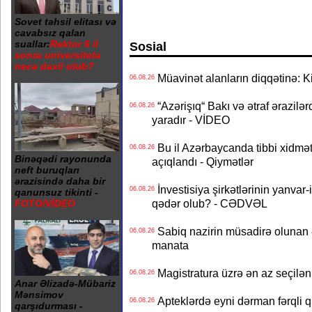
Sovet təhsil elitası və
cavabsız qalan
suallar:
Rektor 6 il
Sosial
sonra universitetə
necə daxil olub?
Müavinət alanların diqqətinə: Ki
06.08.26
“Azərişıq“ Bakı və ətraf ərazilə
06.08.26
yaradır - VİDEO
Bu il Azərbaycanda tibbi xidmət
06.08.26
Binəqədi rayonunda
açıqlandı - Qiymətlər
neft buruqları
ərazisində daha bir
İnvestisiya şirkətlərinin yanvar-
06.08.26
qanunsuz tikinti -
qədər olub? - CƏDVƏL
FOTO/VİDEO
Sabiq nazirin müsadirə olunan ə
06.08.26
manata
Magistratura üzrə ən az seçilən 
06.08.26
Anar Əlizadə-Mübariz
Mənsimov
Apteklərdə eyni dərman fərqli q
06.08.26
qarşıdurması -