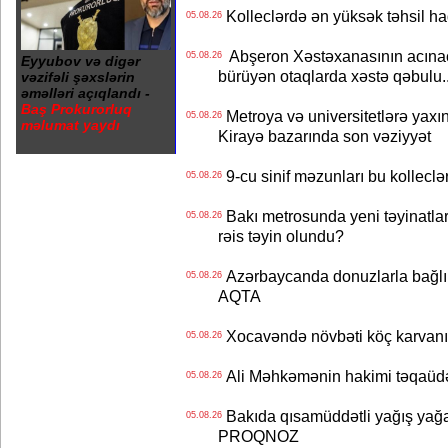
Kolleclərdə ən yüksək təhsil haq
05.08.26
Abşeron Xəstəxanasının acınaca
05.08.26
Eyyubov və digər
bürüyən otaqlarda xəstə qəbulu..
vəzifəli şəxslərin
əməlləri açıqlandı -
Baş Prokurorluq
Metroya və universitetlərə yaxın
05.08.26
məlumat yaydı
Kirayə bazarında son vəziyyət
9-cu sinif məzunları bu kolleclə
05.08.26
Bakı metrosunda yeni təyinatlar
05.08.26
rəis təyin olundu?
Azərbaycanda donuzlarla bağlı m
05.08.26
AQTA
Xocavəndə növbəti köç karvanı
05.08.26
Ali Məhkəmənin hakimi təqaüdə
05.08.26
Bakıda qısamüddətli yağış yağa
05.08.26
PROQNOZ