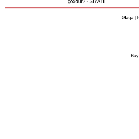
çoxdur? - SİYAHI
Əlaqə
|
Buy 