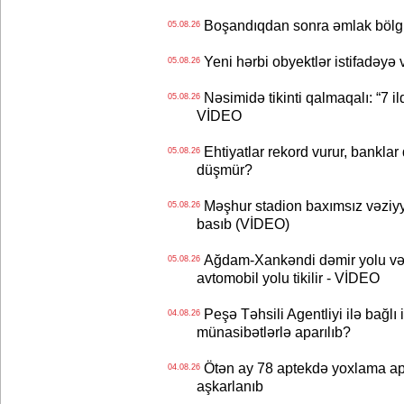
Boşandıqdan sonra əmlak bölgü
05.08.26
Yeni hərbi obyektlər istifadəyə
05.08.26
Nəsimidə tikinti qalmaqalı: “7 ildi
05.08.26
VİDEO
Ehtiyatlar rekord vurur, banklar q
05.08.26
düşmür?
Məşhur stadion baxımsız vəziyy
05.08.26
basıb (VİDEO)
Ağdam-Xankəndi dəmir yolu və
05.08.26
avtomobil yolu tikilir - VİDEO
Peşə Təhsili Agentliyi ilə bağlı i
04.08.26
münasibətlərlə aparılıb?
Ötən ay 78 aptekdə yoxlama apa
04.08.26
aşkarlanıb