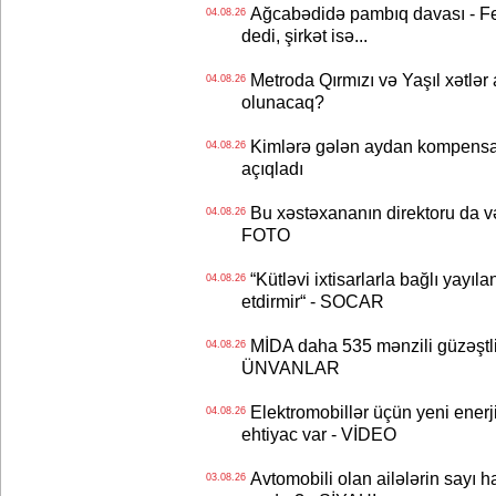
Ağcabədidə pambıq davası - Fe
04.08.26
dedi, şirkət isə...
Metroda Qırmızı və Yaşıl xətlər a
04.08.26
olunacaq?
Kimlərə gələn aydan kompensas
04.08.26
açıqladı
Bu xəstəxananın direktoru da və
04.08.26
FOTO
“Kütləvi ixtisarlarla bağlı yayıla
04.08.26
etdirmir“ - SOCAR
MİDA daha 535 mənzili güzəştli şə
04.08.26
ÜNVANLAR
Elektromobillər üçün yeni ener
04.08.26
ehtiyac var - VİDEO
Avtomobili olan ailələrin sayı 
03.08.26