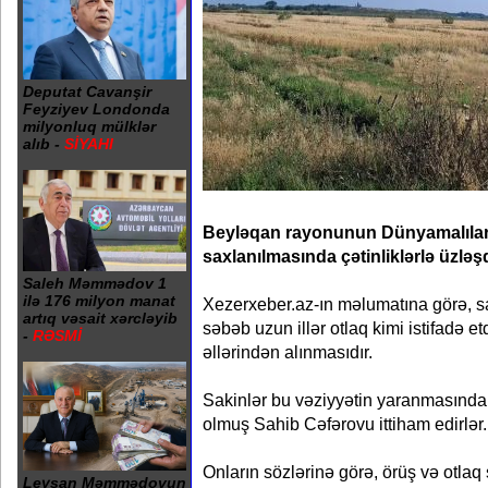
Deputat Cavanşir
Feyziyev Londonda
milyonluq mülklər
alıb -
SİYAHI
Beyləqan rayonunun Dünyamalılar 
saxlanılmasında çətinliklərlə üzləşdi
Saleh Məmmədov 1
ilə 176 milyon manat
Xezerxeber.az-ın məlumatına görə, sak
artıq vəsait xərcləyib
səbəb uzun illər otlaq kimi istifadə et
-
RƏSMİ
əllərindən alınmasıdır.
Sakinlər bu vəziyyətin yaranmasında 
olmuş Sahib Cəfərovu ittiham edirlər.
Onların sözlərinə görə, örüş və otlaq 
Leysan Məmmədovun