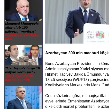
Məmməd Musayevlə
əlbir olub 100
milyonu “yeyiblər” -
Vəzifəli şəxslər həbs
edildi
Azərbaycan 300 min məcburi köçkü
Bunu Azərbaycan Prezidentinin kömə
“Qardaşımla birgə 16
Administrasiyasının Xarici siyasət mə
milyon vermişik” -
Hikmət Hacıyev Bakıda Ümumdünya
Tale Heydərovun
13-cü sessiyası (WUF13) çərçivəsind
ifadəsi oxundu
Koalisiyaların Mərkəzində Mənzil" adl
Onun sözlərinə görə, münaqişə illərind
əvvəllərində Ermənistanın Azərbaycan
ölkə ciddi mənzil problemləri ilə üzlə