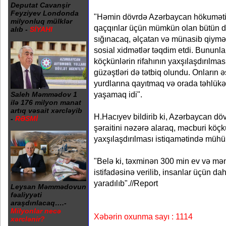
Deputat Cavanşir
Feyziyev Londonda
"Həmin dövrdə Azərbaycan hökuməti
milyonluq mülklər
qaçqınlar üçün mümkün olan bütün də
alıb -
SİYAHI
sığınacaq, əlçatan və münasib qiymətl
sosial xidmətlər təqdim etdi. Bununl
köçkünlərin rifahının yaxşılaşdırılm
güzəştləri də tətbiq olundu. Onların 
yurdlarına qayıtmaq və orada təhlükəsi
yaşamaq idi".
Saleh Məmmədov 1
ilə 176 milyon manat
artıq vəsait xərcləyib
H.Hacıyev bildirib ki, Azərbaycan döv
-
RƏSMİ
şəraitini nəzərə alaraq, məcburi köçk
yaxşılaşdırılması istiqamətində mühü
"Belə ki, təxminən 300 min ev və mənz
istifadəsinə verilib, insanlar üçün d
yaradılıb".//Report
Leysan Məmmədovun
fəaliyyəti
araşdırılacaq….-
Milyonlar necə
Xəbərin oxunma sayı : 1114
xərclənir?