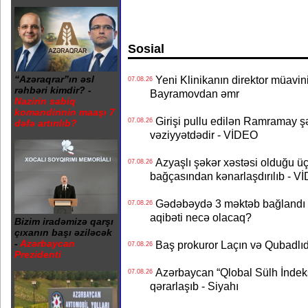
Sosial
Yeni Klinikanın direktor müavini 
“Azəraqrar”ın əsl
07.08.26
rəhbəri kimdir? -
Bayramovdan əmr
Nazirin sabiq
komandirinin maaşı 7
Girişi pullu edilən Ramramay şə
07.08.26
dəfə artırılıb?
vəziyyətdədir - VİDEO
Azyaşlı şəkər xəstəsi olduğu ü
07.08.26
bağçasından kənarlaşdırılıb - V
Gədəbəydə 3 məktəb bağlandı - 
07.08.26
aqibəti necə olacaq?
Bizim iradəmizə qarşı
çıxanın başı əziləcək
-
Azərbaycan
Baş prokuror Laçın və Qubadl
07.08.26
Prezidenti
Azərbaycan “Qlobal Sülh İndek
07.08.26
qərarlaşıb - Siyahı