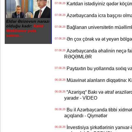
Kartdan istədiyiniz qədər köçür
07.08.26
Azərbaycanda icra başçısı olma
07.08.26
Eldar Əzizovun narazı
olduğu kadr:
Xalid
Bağlanan universitetin müəllimlər
07.08.26
Ələkbərov yola
salınır...
Ən çox çörək və ət yeyən bölgə
07.08.26
Azərbaycanda əhalinin neçə faizi 
07.08.26
RƏQƏMLƏR
Paytaxtın bu yollarında sıxlıq v
07.08.26
Müavinət alanların diqqətinə: Ki
06.08.26
“Azərişıq“ Bakı və ətraf ərazilə
06.08.26
yaradır - VİDEO
Bu il Azərbaycanda tibbi xidmət
06.08.26
açıqlandı - Qiymətlər
İnvestisiya şirkətlərinin yanvar-
06.08.26