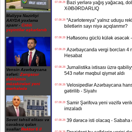
Bəzi yerlərə yağış yağacaq, do
07.08.26
XƏBƏRDARLIQ
Maliyyə Nazirliyi
“Azərlotereya” yalnız uduşu rek
AAYDA yoxlama
07.08.26
aparır -
Ciddi
biletlərin sayı niyə açıqlanmır?
yeyintilər aşkarlanıb
Həftəsonu güclü külək əsəcə
07.08.26
Azərbaycanda vergi borcları 4 m
07.08.26
Hesabat
Jurnalistika ixtisası üzrə qabiliy
07.08.26
Vensin Azərbaycana
543 nəfər məqbul qiymət aldı
səfəri:
Zəngəzur
dəhlizinin
müzakirələri yeni
Velosipedlər Azərbaycana hans
07.08.26
mərhələdə
gətirilib - Siyahı
Samir Şərifova yeni vəzifə veri
07.08.26
imzaladı
Sovet təhsil elitası və
39 dərəcə isti olacaq - Sabaha
07.08.26
cavabsız qalan
suallar:
Rektor 6 il
07.08.26