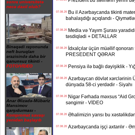
Prezident bu səfirlərin yerini d
sonra universitetə
necə daxil olub?
Bu il Azərbaycanda tikinti mater
07.08.26
bahalaşdığı açıqlandı - Qiymətlə
Media və Yayım Şurası yaradıdı 
07.08.26
təsdiqlədi + DETALLAR
Binəqədi rayonunda
İdxalçılar üçün müəllif qonorarı
07.08.26
neft buruqları
PRESEDENT QƏRAR
ərazisində daha bir
qanunsuz tikinti -
Pensiya ilə bağlı dəyişiklik - Yı
FOTO/VİDEO
07.08.26
Azərbaycan dövlət xərclərinin
07.08.26
dünyada 58-ci yerdədir - Siyahı
Nigar Fərhada məxsus “Aid Grou
07.08.26
Anar Əlizadə-Mübariz
səngimir - VİDEO
Mənsimov
qarşıdurması -
Əhalimizin yarısı bu xəstəlikdən
07.08.26
Kompromat savaşı
yenidən başlayıb
Azərbaycanda işçi axtarılır - Ə
07.08.26