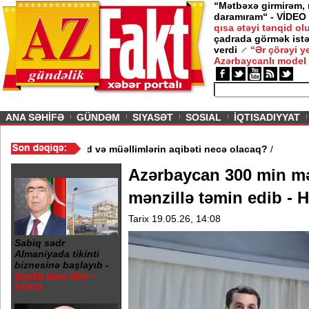
“Mətbəxə girmirəm,
daramıram“ - VİDEO
qısa ətəyi tənqid o
çadrada görmək istə
verdi
“Ər çörəyi 
Azərbaycanlı model
ious
ANA SƏHİFƏ
GÜNDƏM
SIYASƏT
SOSIAL
İQTISADIYYAT
məktəb bağlandı - Şagird və müəllimlərin aqibəti necə olacaq?
/
Azərbaycan 300 min m
mənzillə təmin edib - 
Tarix 19.05.26, 14:08
Sabiq sədr
Almaniyada tikinti
biznesinə başlayıb -
Şərikli bina tikir +
FOTO