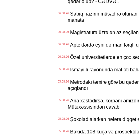
qədər olub? - CƏDVƏL
Sabiq nazirin müsadirə olunan ə
06.08.26
manata
Magistratura üzrə ən az seçilən 
06.08.26
Apteklərdə eyni dərman fərqli q
06.08.26
Özəl universitetlərdə ən çox seç
06.08.26
İsmayıllı rayonunda mal əti ba
05.08.26
Metrodakı təmirə görə bu qədər 
05.08.26
açıqlandı
Ana xəstədirsə, körpəni əmizdir
05.08.26
Mütəxəssisindən cavab
Şokolad alarkən nələrə diqqət 
05.08.26
Bakıda 108 küçə və prospektdə 
05.08.26