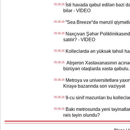
İsti havada qəbul edilən bəzi d
05.08.26
bilər - VİDEO
“Sea Breeze“də mənzil qiymətlər
05.08.26
Naxçıvan Şəhər Poliklinikasında
05.08.26
satılır? - VİDEO
Kolleclərdə ən yüksək təhsil haq
05.08.26
Abşeron Xəstəxanasının acınaca
05.08.26
bürüyən otaqlarda xəstə qəbulu..
Metroya və universitetlərə yaxın
05.08.26
Kirayə bazarında son vəziyyət
9-cu sinif məzunları bu kolleclə
05.08.26
Bakı metrosunda yeni təyinatlar
05.08.26
rəis təyin olundu?